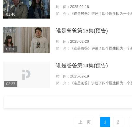
时 间：
2025-02-18
简 介：
《谁是爸爸》讲述了四个医生因为一个基因突变的新生儿而引发了一系列的情感纠葛，最终有情人终成眷属的故事。全剧围绕“谁是爸爸”这个主题，引出了夫妻之间、恋人之间、母
01:46
谁是爸爸第15集(预告)
时 间：
2025-02-20
简 介：
《谁是爸爸》讲述了四个医生因为一个基因突变的新生儿而引发了一系列的情感纠葛，最终有情人终成眷属的故事。全剧围绕“谁是爸爸”这个主题，引出了夫妻之间、恋人之间、母
01:28
谁是爸爸第14集(预告)
时 间：
2025-02-19
简 介：
《谁是爸爸》讲述了四个医生因为一个基因突变的新生儿而引发了一系列的情感纠葛，最终有情人终成眷属的故事。全剧围绕“谁是爸爸”这个主题，引出了夫妻之间、恋人之间、母
02:27
上一页
1
2