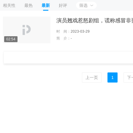
相关性
最热
最新
好评
筛选
演员翘戏惹怒剧组，谎称感冒非
时 间：
2023-03-29
简 介：
-
02:54
上一页
1
下