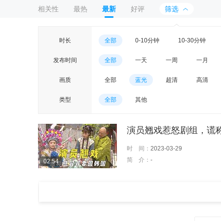
相关性
最热
最新
好评
筛选
时长
全部
0-10分钟
10-30分钟
发布时间
全部
一天
一周
一月
画质
全部
蓝光
超清
高清
类型
全部
其他
演员翘戏惹怒剧组，谎
时 间：
2023-03-29
简 介：
-
02:54