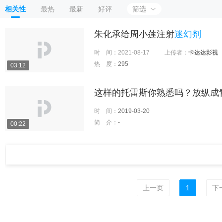
相关性
最热
最新
好评
筛选
朱化承给周小莲注射
迷幻剂
时 间：
2021-08-17
上传者：
卡达达影视
热 度：
295
03:12
这样的托雷斯你熟悉吗？放纵成
时 间：
2019-03-20
简 介：
-
00:22
上一页
1
下