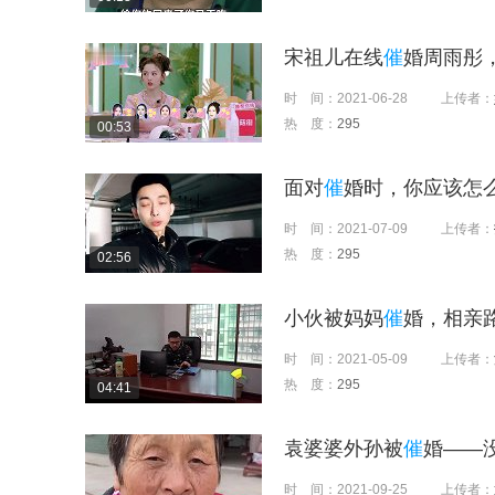
宋祖儿在线
催
婚周雨彤
时 间：
2021-06-28
上传者：
热 度：
295
00:53
面对
催
婚时，你应该怎么
时 间：
2021-07-09
上传者：
热 度：
295
02:56
小伙被妈妈
催
婚，相亲
时 间：
2021-05-09
上传者：
热 度：
295
04:41
袁婆婆外孙被
催
婚——
时 间：
2021-09-25
上传者：