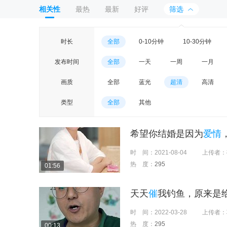
相关性
最热
最新
好评
筛选
时长
全部
0-10分钟
10-30分钟
发布时间
全部
一天
一周
一月
画质
全部
蓝光
超清
高清
类型
全部
其他
希望你结婚是因为
爱情
时 间：
2021-08-04
上传者：
热 度：
295
01:56
天天
催
我钓鱼，原来是
时 间：
2022-03-28
上传者：
热 度：
295
00:13