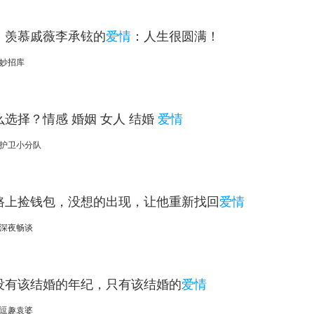
，羡慕戚薇李承铉的
爱情
：人生很圆满！
妙招库
选择？情感 婚姻 女人 结婚
爱情
护卫小分队
路上捡钱包，没想的出现，让他重新找回
爱情
深夜畅谈
没有该结婚的年纪，只有该结婚的
爱情
逗趣袁婆