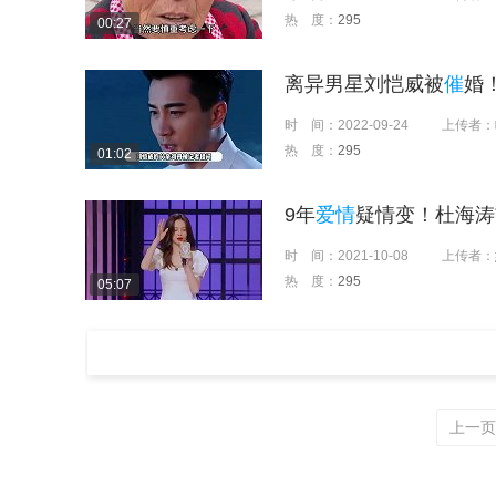
热 度：
295
00:27
离异男星刘恺威被
催
婚
时 间：
2022-09-24
上传者：
热 度：
295
01:02
9年
爱情
疑情变！杜海涛
时 间：
2021-10-08
上传者：
热 度：
295
05:07
上一页