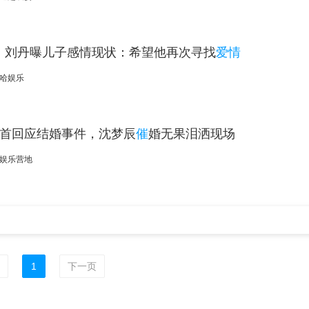
！刘丹曝儿子感情现状：希望他再次寻找
爱情
哈娱乐
首回应结婚事件，沈梦辰
催
婚无果泪洒现场
娱乐营地
1
下一页