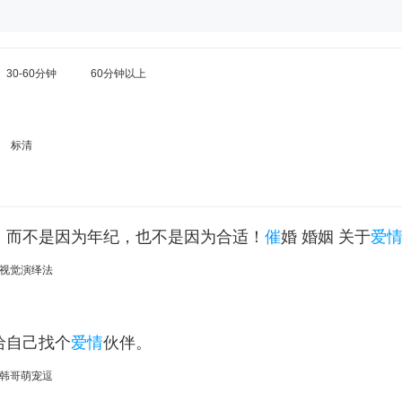
30-60分钟
60分钟以上
标清
，而不是因为年纪，也不是因为合适！
催
婚 婚姻 关于
爱
视觉演绎法
给自己找个
爱情
伙伴。
韩哥萌宠逗