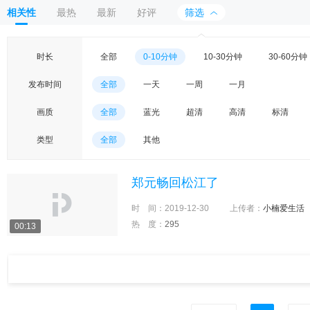
相关性
最热
最新
好评
筛选
时长
全部
0-10分钟
10-30分钟
30-60分钟
发布时间
全部
一天
一周
一月
画质
全部
蓝光
超清
高清
标清
类型
全部
其他
郑元畅回松江了
时 间：
2019-12-30
上传者：
小楠爱生活
热 度：
295
00:13