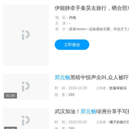
地 区：
内地
主 演：
-
简 介：
跟着momo一起纵横娱乐圈，评说天下
立即播放
郑元畅
黑暗中惊声尖叫,众人被吓
时 间：
2019-10-29
上传者：
歆璇审娱乐
热 度：
295
01:04
武汉加油！
郑元畅
绿洲分享手写
时 间：
2020-03-02
上传者：
橘子的旅行
热 度：
295