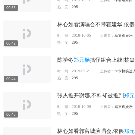
时 间：
2019-10-12
上传者：
小群娱乐间
热 度：
295
00:55
林心如看演唱会不带霍建华,依偎
时 间：
2019-10-05
上传者：
靖文观娱乐
热 度：
295
00:42
陈学冬
郑元畅
搞怪组合上线!整蛊
时 间：
2019-09-21
上传者：
卡卡搞笑达
热 度：
295
00:44
张杰推开谢娜,不料却被推到
郑元
时 间：
2019-10-09
上传者：
靖文观娱乐
热 度：
295
00:45
林心如看郭富城演唱会,依偎
郑元