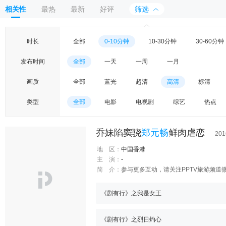
相关性
最热
最新
好评
筛选
时长
全部
0-10分钟
10-30分钟
30-60分钟
发布时间
全部
一天
一周
一月
画质
全部
蓝光
超清
高清
标清
类型
全部
电影
电视剧
综艺
热点
乔妹陷窦骁
郑元畅
鲜肉虐恋
201
地 区：
中国香港
主 演：
-
简 介：
参与更多互动，请关注PPTV旅游频道微信：p
《剧有行》之我是女王
《剧有行》之烈日灼心