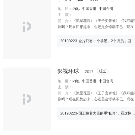
人的海爷，竟不幸掉进另一个陷阱…… 在这
地 区：
内地
中国香港
中国台湾
主 演：
-
简 介：
《流星花园》《王子变青蛙》《我可能不
剧吗？现在回想起来，心还是会悸动不已。现在
20190223-全片只有一个场景、2个演员，国外多次得奖的冷门电影
影视环球
综艺
2017
地 区：
内地
中国香港
中国台湾
主 演：
-
简 介：
《流星花园》《王子变青蛙》《我可能不
剧吗？现在回想起来，心还是会悸动不已。现在
20190223-国王拉着大臣的手“私奔”，看这惊恐的小表情，难以置信