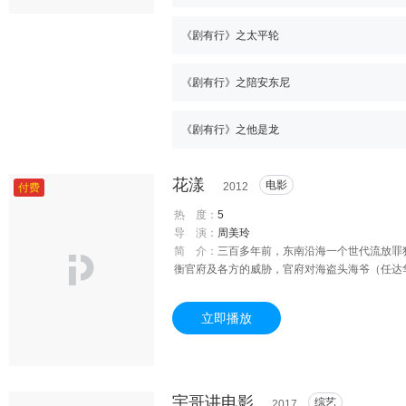
《剧有行》之太平轮
《剧有行》之陪安东尼
《剧有行》之他是龙
花漾
电影
2012
付费
热 度：
5
导 演：
周美玲
简 介：
三百多年前，东南沿海一个世代流放罪
衡官府及各方的威胁，官府对海盗头海爷（任
岛上各色人往来频繁，一条璀璨花街更是给了冒
年的盛事。在中元祭中，以歌声抚慰死者的“歌
立即播放
调教出性格迥异的孪生艺旦：小雪（陈妍希 饰）
却因外人所不知的隐秘不惜制造命案！月娘让小
自己守护爱情；小霜虽有知交好友海盗刀疤（言
俊 饰）身边。李二少在小霜和原配甄芙蓉（李小
色与金钱的豪赌。得知丈夫背叛的甄芙蓉绝望跳
宇哥讲电影
综艺
2017