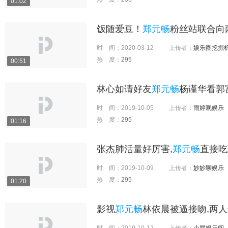
01:02
饭随爱豆！
郑元畅
粉丝站联合向
时 间：
2020-03-12
上传者：
娱乐圈挖掘
热 度：
295
00:51
林心如请好友
郑元畅
杨谨华看郭
时 间：
2019-10-05
上传者：
雨婷观娱乐
热 度：
295
01:16
张杰肺活量好厉害,
郑元畅
直接吃
时 间：
2019-10-09
上传者：
妙妙聊娱乐
热 度：
295
01:20
影视
郑元畅
林依晨被逼接吻,两