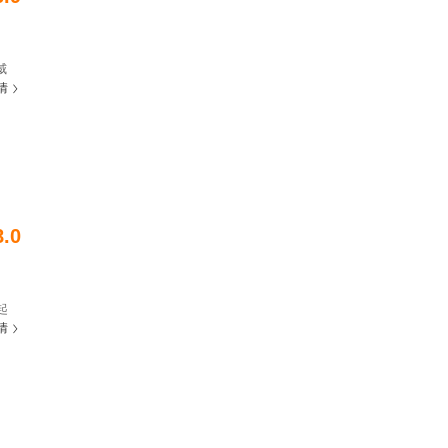
威
情
花街
”最
凭
慕他
饰）
知丈
……
8.0
起
情