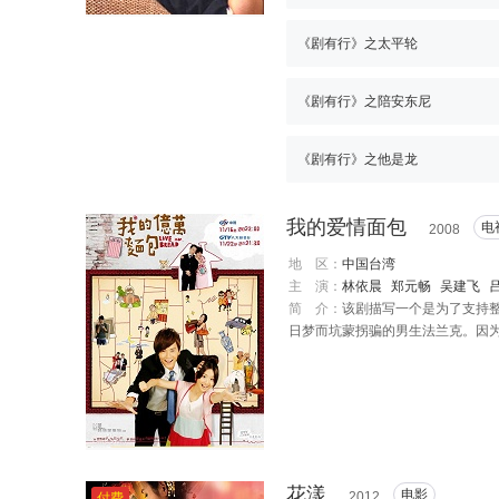
《剧有行》之太平轮
《剧有行》之陪安东尼
《剧有行》之他是龙
我的爱情面包
电
2008
地 区：
中国台湾
主 演：
林依晨
郑元畅
吴建飞
简 介：
该剧描写一个是为了支持
日梦而坑蒙拐骗的男生法兰克。因
事……
花漾
电影
2012
付费