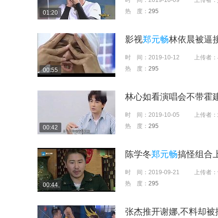
时 间：
2019-10-09
上传者：
热 度：
295
01:20
影视
郑元畅
林依晨被逼
时 间：
2019-10-12
上传者：
热 度：
295
00:55
林心如看演唱会不带霍建
时 间：
2019-10-05
上传者：
热 度：
295
00:42
陈学冬
郑元畅
搞怪组合上
时 间：
2019-09-21
上传者：
热 度：
295
00:44
张杰推开谢娜,不料却被