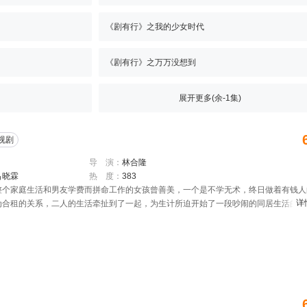
《剧有行》之我的少女时代
《剧有行》之万万没想到
展开更多(余
-1
集)
视剧
导 演：
林合隆
吕晓霖
热 度：
383
整个家庭生活和男友学费而拼命工作的女孩曾善美，一个是不学无术，终日做着有钱人
详
为合租的关系，二人的生活牵扯到了一起，为生计所迫开始了一段吵闹的同居生活的故