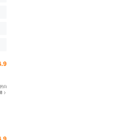
6.9
的白
情
6.9