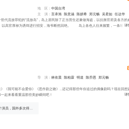
地 区：
中国台湾
主 演：
言承旭
陈意涵
陈妍希
郑元畅
吴君如
任达华
世代流放罪犯的“流放岛”，岛上居民除了正当营生还兼做海盗，以抗衡官府及各方的
详
饰）以高官厚禄为诱饵进行招安，海爷断然回绝。 岛上各色人往来频繁，一条璀璨
的温柔；“中元祭典”，是岛上每年的盛事。在中元祭中，以歌声抚慰死者的“歌妓祭鬼
如 饰），调教出性格迥异的孪生艺旦：小雪（陈妍希 饰）与小霜（陈意涵 饰），
因外人所不知的隐秘不惜制造命案！月娘让小雪嫁祸给琴师（郑元畅 饰），但小雪因爱
知交好友海盗刀疤（言承旭 饰），但也同时周旋在富贵茶商的女婿李二少（茅子俊 
（李小冉 饰）之间犹豫不决，不经意间他参与了由小霜设计的情色与金钱的豪赌。得
救起后俩人发展出暧昧之情，而一贯不相信女人的海爷，竟不幸掉进另一个陷阱
是赢家？
导 演：
林依晨
陈柏霖
明道
陈乔恩
郑元畅
》《我可能不会爱你》《恶作剧之吻》...还记得那些年你追过的偶像剧吗？现在回想
详
和一起来看看重温那些美妙瞬间吧！
20190223-全片只有一个场景、2个演员，国外多次得奖的冷门电影