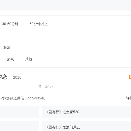
30-60分钟
60分钟以上
标清
热点
其他
虐恋
2016
导 演：
-
详
游频道微信：pptv-travel。
《剧有行》之土豪520
《剧有行》之澳门风云