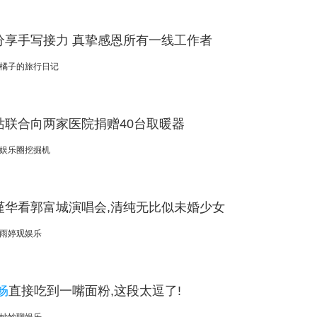
分享手写接力 真挚感恩所有一线工作者
橘子的旅行日记
站联合向两家医院捐赠40台取暖器
娱乐圈挖掘机
谨华看郭富城演唱会,清纯无比似未婚少女
雨婷观娱乐
畅
直接吃到一嘴面粉,这段太逗了!