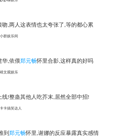
妙妙聊娱乐
接吻,两人这表情也太夸张了,等的都心累
小群娱乐间
华,依偎
郑元畅
怀里合影,这样真的好吗
靖文观娱乐
线!整蛊其他人吃芥末,居然全部中招!
卡卡搞笑达人
推到
郑元畅
怀里,谢娜的反应暴露真实感情