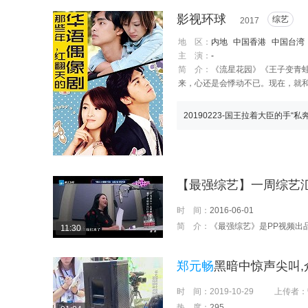
影视环球
综艺
2017
地 区：
内地
中国香港
中国台湾
主 演：
-
简 介：
《流星花园》《王子变青蛙
来，心还是会悸动不已。现在，就
【最强综艺】一周综艺
时 间：
2016-06-01
简 介：
《最强综艺》是PP视频出
11:30
郑元畅
黑暗中惊声尖叫,
时 间：
2019-10-29
上传者：
热 度：
295