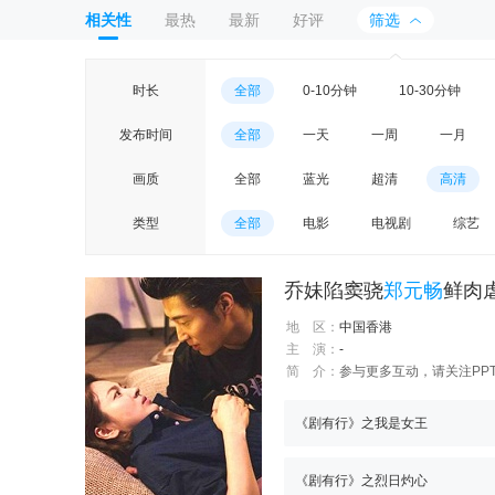
相关性
最热
最新
好评
筛选
时长
全部
0-10分钟
10-30分钟
发布时间
全部
一天
一周
一月
画质
全部
蓝光
超清
高清
类型
全部
电影
电视剧
综艺
乔妹陷窦骁
郑元畅
鲜肉
地 区：
中国香港
主 演：
-
简 介：
参与更多互动，请关注PPTV旅
《剧有行》之我是女王
《剧有行》之烈日灼心