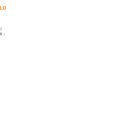
8.0
起
情