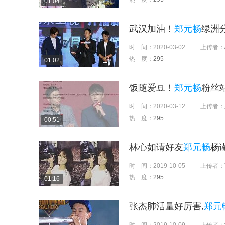
01:04
武汉加油！
郑元畅
绿洲
时 间：
2020-03-02
上传者：
热 度：
295
01:02
饭随爱豆！
郑元畅
粉丝
时 间：
2020-03-12
上传者：
热 度：
295
00:51
林心如请好友
郑元畅
杨
时 间：
2019-10-05
上传者：
热 度：
295
01:16
张杰肺活量好厉害,
郑元