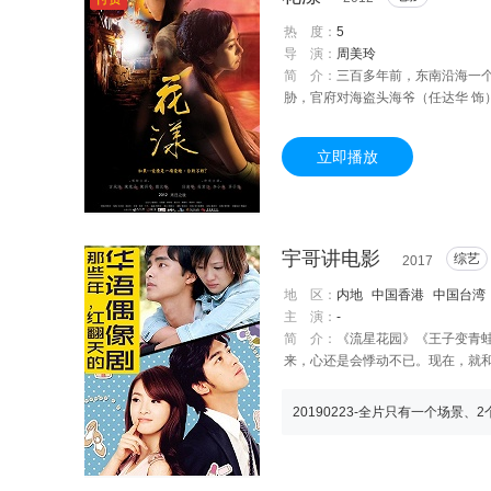
热 度：
5
导 演：
周美玲
简 介：
三百多年前，东南沿海一个
胁，官府对海盗头海爷（任达华 
更是给了冒险漂泊的男人们醉生梦死
引人注目。 花漾楼老鸨月娘（吴君
立即播放
着“花漾双陪”红的发紫。姐妹俩却
而宁可牺牲自己守护爱情；小霜虽有
身边。李二少在小霜和原配甄芙蓉
夫背叛的甄芙蓉绝望跳海，被海爷
在这场情、权、欲的豪赌中，谁才
宇哥讲电影
综艺
2017
地 区：
内地
中国香港
中国台湾
主 演：
-
简 介：
《流星花园》《王子变青蛙
来，心还是会悸动不已。现在，就