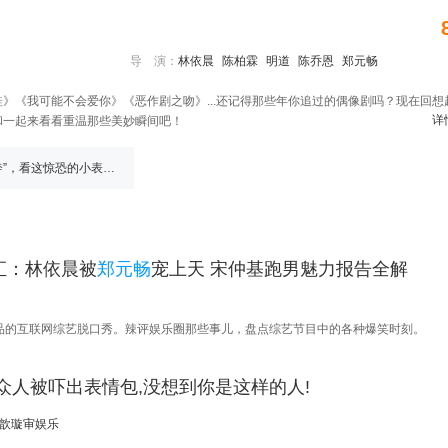
导 演：
林依晨
陈柏霖
明道
陈乔恩
郑元畅
》《我可能不会爱你》《恶作剧之吻》...还记得那些年你追过的偶像剧吗？现在回想
详
和一起来看看重温那些美妙瞬间吧！
20190223-国王拉着大臣的手“私奔”，看这惊恐的小表情，难以置信
汇：林依晨被
郑元畅
宠上天 宋仲基跑男魅力报告全解
品的互联网综艺脱口秀。辣评娱乐圈那些事儿，盘点综艺节目中的各种爆笑时刻。
众人被吓出表情包,没想到你是这样的人!
歆璇审娱乐