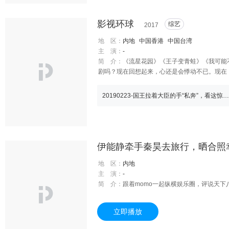
影视环球
综艺
2017
地 区：
内地
中国香港
中国台湾
主 演：
-
简 介：
《流星花园》《王子变青蛙》《我可能不
剧吗？现在回想起来，心还是会悸动不已。现在
20190223-国王拉着大臣的手“私奔”，看这惊恐的小表情，难以置信
地 区：
内地
主 演：
-
简 介：
跟着momo一起纵横娱乐圈，评说天下
立即播放