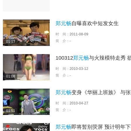
郑元畅
自曝喜欢中短发女生
时 间：
2011-08-09
简 介：
-
01:17
100312
郑元畅
与火辣模特走秀 
时 间：
2010-03-12
简 介：
-
01:08
郑元畅
变身《华丽上班族》 与张
时 间：
2010-04-27
简 介：
-
01:51
郑元畅
即将暂别荧屏 预计明年