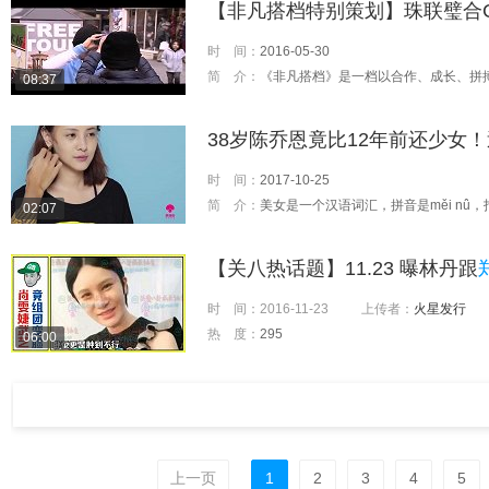
【非凡搭档特别策划】珠联璧合
时 间：
2016-05-30
简 介：
《非凡搭档》是一档以合作、成长、拼搏为主题的原创环球竞技真人秀节目，它的模式在国内是独一无二的。与纯
08:37
38岁陈乔恩竟比12年前还少女
时 间：
2017-10-25
简 介：
美女是一个汉语词汇，拼音是měi nǚ，指容貌姣好、仪态优雅的女子。中国古代关于美女的形容词
02:07
【关八热话题】11.23 曝林丹跟
时 间：
2016-11-23
上传者：
火星发行
热 度：
295
06:00
上一页
1
2
3
4
5