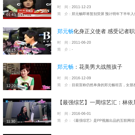
时 间：
2011-12-23
简 介：
郑元畅即将暂别荧屏 预计明年下半年入
01:43
郑元畅
化身正义使者 感受记者职
时 间：
2011-06-20
简 介：
-
01:15
郑元畅
：花美男大战熊孩子
时 间：
2016-12-09
简 介：
目前宣称仍然单身的郑元畅坦言，女朋友可遇不可求，为了找到心仪的女孩，他也在尝试改变自己，对于自己的前任，各个都
12:20
【最强综艺】一周综艺汇：林依
时 间：
2016-06-01
简 介：
《最强综艺》是PP视频出品的互联网综艺脱
11:30