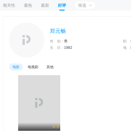
相关性
最热
最新
好评
筛选
郑元畅
性 别：
男
职 
生 日：
1982
地 
电影
电视剧
其他
6.9