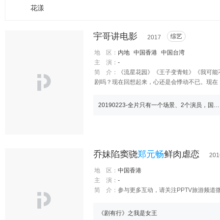
花漾
宇哥讲电影
综艺
2017
地 区：
内地
中国香港
中国台湾
主 演：
-
简 介：
《流星花园》《王子变青蛙》《我可能不
剧吗？现在回想起来，心还是会悸动不已。现在
20190223-全片只有一个场景、2个演员，国外多次得奖的冷门电影
乔妹陷窦骁
郑元畅
鲜肉虐恋
201
地 区：
中国香港
主 演：
-
简 介：
参与更多互动，请关注PPTV旅游频道微信：p
《剧有行》之我是女王