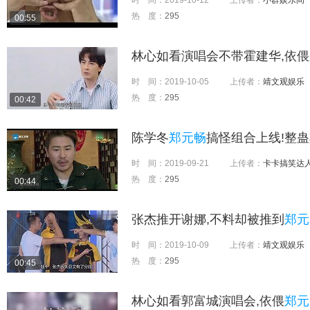
时 间：
2019-10-12
上传者：
小群娱乐间
热 度：
295
00:55
林心如看演唱会不带霍建华,依偎
时 间：
2019-10-05
上传者：
靖文观娱乐
热 度：
295
00:42
陈学冬
郑元畅
搞怪组合上线!整蛊
时 间：
2019-09-21
上传者：
卡卡搞笑达
热 度：
295
00:44
张杰推开谢娜,不料却被推到
郑元
时 间：
2019-10-09
上传者：
靖文观娱乐
热 度：
295
00:45
林心如看郭富城演唱会,依偎
郑元