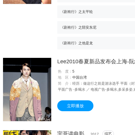
《剧有行》之太平轮
《剧有行》之陪安东尼
《剧有行》之他是龙
Lee2010春夏新品发布会上海-阮
热 度：
5
地 区：
中国台湾
简 介：
经历：做这行之前是游泳选手 平面（封面或常拍
平面广告 -多喝水 ／ 电视广告-多喝水,多采多姿
戏剧／ 时装….秀-窦腾璜&张李玉菁／重大典礼-
／双十,汉口 高中（职）／台中一中,新民商工,三
立即播放
的动物：海豚,狗 害怕的动物：蝙蝠 喜欢的运动：
类型：R&B 电子 不喜欢的音乐类型：无 喜欢的
型：独立有主见 最喜欢身体的那个部分：眼睛 
持我^^ 深刻的伤悲：我家的狗死了....养了1
及过程：和朋友回台北闲晃@@碰巧被发现 给歌
宇哥讲电影
综艺
2017