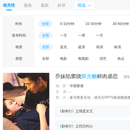
相关性
最热
最新
好评
筛选
时长
全部
0-10分钟
10-30分钟
30-60分钟
发布时间
全部
一天
一周
一月
画质
全部
蓝光
超清
高清
标清
类型
全部
电影
电视剧
综艺
热点
乔妹陷窦骁
郑元畅
鲜肉虐恋
201
地 区：
中国香港
主 演：
-
简 介：
参与更多互动，请关注PPTV旅游频道微信：p
《剧有行》之我是女王
《剧有行》之烈日灼心