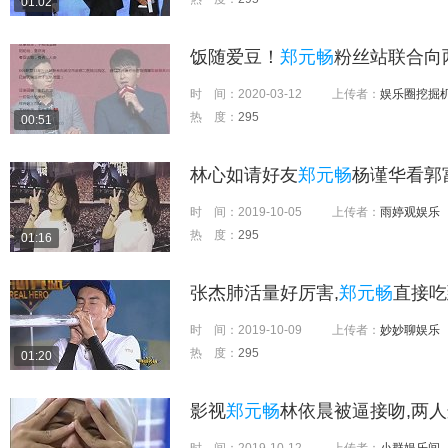
01:02
饭随爱豆！
郑元畅
粉丝站联合向
时 间：
2020-03-12
上传者：
娱乐圈挖掘
热 度：
295
00:51
林心如请好友
郑元畅
杨谨华看郭
时 间：
2019-10-05
上传者：
雨婷观娱乐
热 度：
295
01:16
张杰肺活量好厉害,
郑元畅
直接吃
时 间：
2019-10-09
上传者：
妙妙聊娱乐
热 度：
295
01:20
影视
郑元畅
林依晨被逼接吻,两