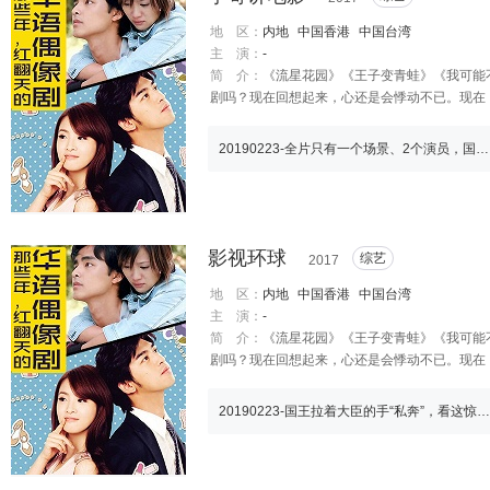
点,做这行到现在差不多6.7个月,一直觉得自己满幸
面：Men's uno、FHM、美丽佳人、蔻丽 广
地 区：
内地
中国香港
中国台湾
带：爱过、天堂与地狱、神奇 、就是我想你 ,躲
主 演：
-
简 介：
《流星花园》《王子变青蛙》《我可能不
剧吗？现在回想起来，心还是会悸动不已。现在
20190223-全片只有一个场景、2个演员，国外多次得奖的冷门电影
影视环球
综艺
2017
地 区：
内地
中国香港
中国台湾
主 演：
-
简 介：
《流星花园》《王子变青蛙》《我可能不
剧吗？现在回想起来，心还是会悸动不已。现在
20190223-国王拉着大臣的手“私奔”，看这惊恐的小表情，难以置信