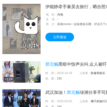
地 区：
内地
主 演：
-
简 介：
跟着momo一起纵横娱乐圈，评说天下
立即播放
郑元畅
黑暗中惊声尖叫,众人被吓
时 间：
2019-10-29
上传者：
歆璇审娱乐
热 度：
295
01:04
武汉加油！
郑元畅
绿洲分享手写
时 间：
2020-03-02
上传者：
橘子的旅行
热 度：
295