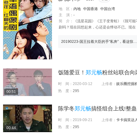
地 区：
内地
中国香港
中国台湾
主 演：
-
简 介：
《流星花园》《王子变青蛙》《我可能不
剧吗？现在回想起来，心还是会悸动不已。现在
20190223-国王拉着大臣的手“私奔”，看这惊恐的小表情，难以置信
饭随爱豆！
郑元畅
粉丝站联合向
时 间：
2020-03-12
上传者：
娱乐圈挖掘
热 度：
295
00:51
陈学冬
郑元畅
搞怪组合上线!整蛊
时 间：
2019-09-21
上传者：
卡卡搞笑达
热 度：
295
00:44