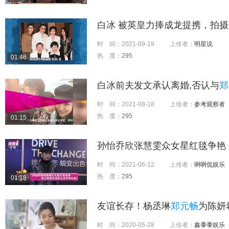
白冰 被英皇力捧成龙提携，拍
时 间：
2021-09-19
上传者：
明星说
热 度：
295
01:46
白冰前夫发文承认离婚,否认与
郑
时 间：
2021-08-18
上传者：
参考观察者
热 度：
295
01:15
孙怡乔欣张慧雯众女星红毯争艳
时 间：
2021-06-12
上传者：
咧咧侃娱乐
热 度：
295
01:18
友谊长存！杨丞琳
郑元畅
为陈妍
时 间：
2020-05-28
上传者：
鑫黍黍娱乐