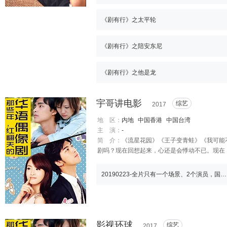
《剧有行》之太平轮
《剧有行》之陪安东尼
《剧有行》之他是龙
宇哥讲电影
综艺
2017
地 区：
内地
中国香港
中国台湾
主 演：
-
简 介：
《流星花园》《王子变青蛙》《我可能不
剧吗？现在回想起来，心还是会悸动不已。现在
20190223-全片只有一个场景、2个演员，国外多次得奖的冷门电影
影视环球
综艺
2017