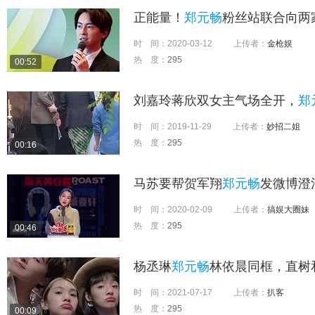
正能量！
郑元畅
粉丝站联合向两
时 间：
2020-03-12
上传者：
金枪娱
热 度：
295
00:52
刘嘉玲蒋欣双女主气场全开，
郑
时 间：
2019-11-29
上传者：
妙招二姐
热 度：
295
00:16
马苏要帮贺军翔
郑元畅
发微博澄
时 间：
2020-02-09
上传者：
搞娱大圈妹
热 度：
295
00:46
杨丞琳
郑元畅
林依晨同框，直树
时 间：
2021-07-17
上传者：
扒客
热 度：
295
00:09