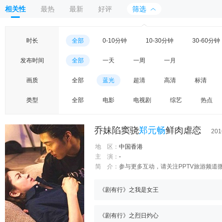
相关性
最热
最新
好评
筛选
时长
全部
0-10分钟
10-30分钟
30-60分钟
发布时间
全部
一天
一周
一月
画质
全部
蓝光
超清
高清
标清
类型
全部
电影
电视剧
综艺
热点
乔妹陷窦骁
郑元畅
鲜肉虐恋
201
地 区：
中国香港
主 演：
-
简 介：
参与更多互动，请关注PPTV旅游频道微信：p
《剧有行》之我是女王
《剧有行》之烈日灼心