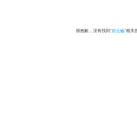
很抱歉，没有找到“
”相关
郑元畅