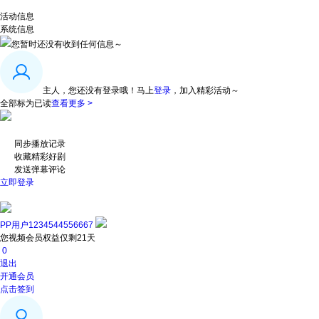
活动信息
系统信息
您暂时还没有收到任何信息～
主人，您还没有登录哦！
马上
登录
，加入精彩活动～
全部标为已读
查看更多 >
同步播放记录
收藏精彩好剧
发送弹幕评论
立即登录
PP用户1234544556667
您视频会员权益仅剩21天
0
退出
开通会员
点击签到