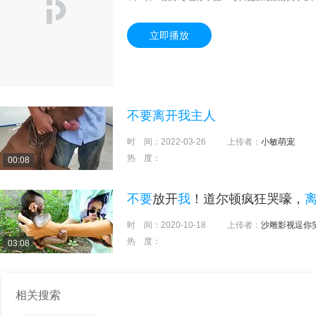
立即播放
不要离开我主人
时 间：
2022-03-26
上传者：
小敏萌宠
热 度：
00:08
不要
放开
我
！道尔顿疯狂哭嚎，
时 间：
2020-10-18
上传者：
沙雕影视逗你
热 度：
03:08
相关搜索