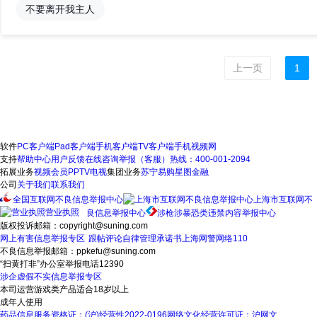
不要离开我主人
上一页
1
软件
PC客户端
Pad客户端
手机客户端
TV客户端
手机视频网
支持
帮助中心
用户反馈
在线咨询
举报（客服）热线：400-001-2094
拓展业务
视频会员
PPTV电视
集团业务
苏宁易购
星图金融
公司
关于我们
联系我们
全国互联网不良信息举报中心
上海市互联网不
营业执照
良信息举报中心
涉枪涉暴恐类违禁内容举报中心
版权投诉邮箱：copyright@suning.com
网上有害信息举报专区
跟帖评论自律管理承诺书
上海网警网络110
不良信息举报邮箱：ppkefu@suning.com
“扫黄打非”办公室举报电话12390
涉企虚假不实信息举报专区
本司运营游戏类产品适合18岁以上
成年人使用
药品信息服务资格证：(沪)经营性2022-0196
网络文化经营许可证：沪网文