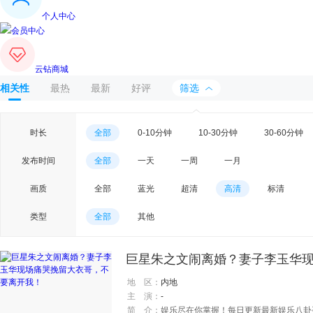
个人中心
会员中心
云钻商城
相关性
最热
最新
好评
筛选
时长
全部
0-10分钟
10-30分钟
30-60分钟
发布时间
全部
一天
一周
一月
画质
全部
蓝光
超清
高清
标清
类型
全部
其他
地 区：
内地
主 演：
-
简 介：
娱乐尽在你掌握！每日更新最新娱乐八卦