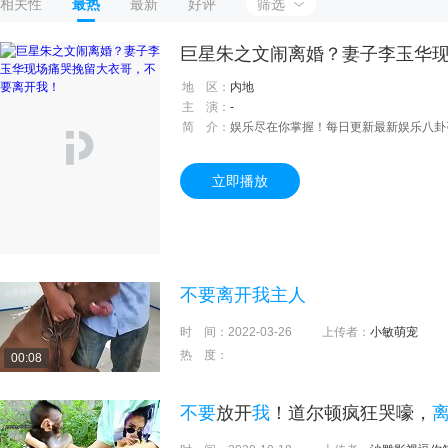
相关性
最热
最新
好评
筛选
地 区：
内地
主 演：
-
简 介：
娱乐尽在你掌握！每日更新最新娱乐八卦
立即播放
不要离开我主人
时 间：
2022-03-26
上传者：
小敏萌宠
热 度：
00:08
不要
放开
我
！道尔顿疯狂哭嚎，