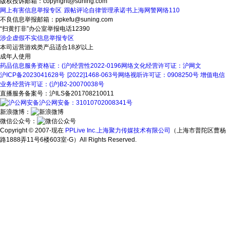
版权投诉邮箱：copyright@suning.com
网上有害信息举报专区
跟帖评论自律管理承诺书
上海网警网络110
不良信息举报邮箱：ppkefu@suning.com
“扫黄打非”办公室举报电话12390
涉企虚假不实信息举报专区
本司运营游戏类产品适合18岁以上
成年人使用
药品信息服务资格证：(沪)经营性2022-0196
网络文化经营许可证：沪网文
沪ICP备2023041628号
[2022]1468-063号
网络视听许可证：0908250号
增值电信
业务经营许可证：(沪)B2-20070038号
直播服务备案号：沪ILS备201708210011
沪公网安备：31010702008341号
新浪微博：
微信公众号：
Copyright © 2007-现在
PPLive Inc.上海聚力传媒技术有限公司
（上海市普陀区曹杨
路1888弄11号6楼603室-G）All Rights Reserved.