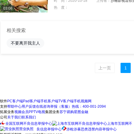
时 间：
2020-10-18
上传者：
沙雕影视逗你
热 度：
03:08
相关搜索
不要离开我主人
上一页
1
软件
PC客户端
Pad客户端
手机客户端
TV客户端
手机视频网
支持
帮助中心
用户反馈
在线咨询
举报（客服）热线：400-001-2094
拓展业务
视频会员
PPTV电视
集团业务
苏宁易购
星图金融
公司
关于我们
联系我们
全国互联网不良信息举报中心
上海市互联网不
营业执照
良信息举报中心
涉枪涉暴恐类违禁内容举报中心