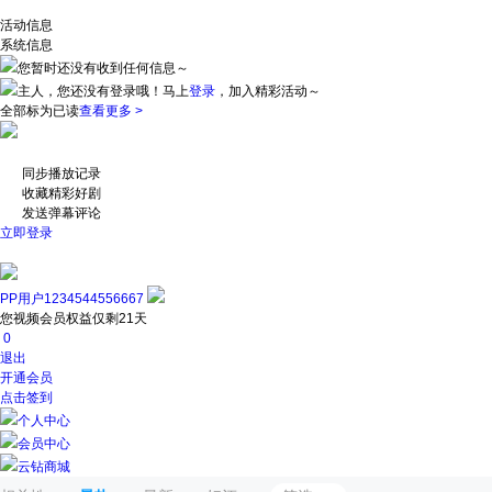
活动信息
系统信息
您暂时还没有收到任何信息～
主人，您还没有登录哦！
马上
登录
，加入精彩活动～
全部标为已读
查看更多 >
同步播放记录
收藏精彩好剧
发送弹幕评论
立即登录
PP用户1234544556667
您视频会员权益仅剩21天
0
退出
开通会员
点击签到
个人中心
会员中心
云钻商城