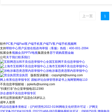
上一页
1
软件
PC客户端
Pad客户端
手机客户端
TV客户端
手机视频网
支持
帮助中心
用户反馈
在线咨询
举报（客服）热线：400-001-2094
拓展业务
视频会员
PPTV电视
集团业务
苏宁易购
星图金融
公司
关于我们
联系我们
全国互联网不良信息举报中心
上海市互联网不良信息举报中心
涉枪涉暴恐类违禁内容举报中心
营业执照
版权投诉邮箱：copyright@suning.com
网上有害信息举报专区
跟帖评论自律管理承诺书
上海网警网络110
不良信息举报邮箱：ppkefu@suning.com
“扫黄打非”办公室举报电话12390
涉企虚假不实信息举报专区
本司运营游戏类产品适合18岁以上
成年人使用
药品信息服务资格证：(沪)经营性2022-0196
网络文化经营许可证：沪网文
沪ICP备2023041628号
[2022]1468-063号
网络视听许可证：0908250号
增值电信