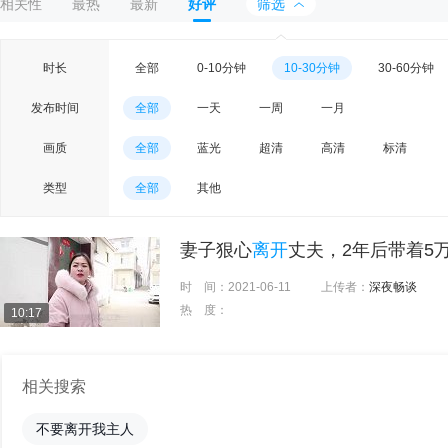
相关性
最热
最新
好评
筛选
时长
全部
0-10分钟
10-30分钟
30-60分钟
发布时间
全部
一天
一周
一月
画质
全部
蓝光
超清
高清
标清
类型
全部
其他
妻子狠心
离开
丈夫，2年后带着5
时 间：
2021-06-11
上传者：
深夜畅谈
热 度：
10:17
相关搜索
不要离开我主人