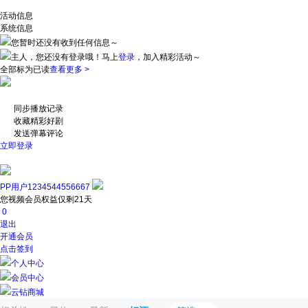
活动信息
系统信息
您暂时还没有收到任何信息～
主人，您还没有登录哦！
马上
登录
，加入精彩活动～
全部标为已读
查看更多 >
同步播放记录
收藏精彩好剧
发送弹幕评论
立即登录
PP用户1234544556667
您视频会员权益仅剩21天
0
退出
开通会员
点击签到
个人中心
会员中心
云钻商城