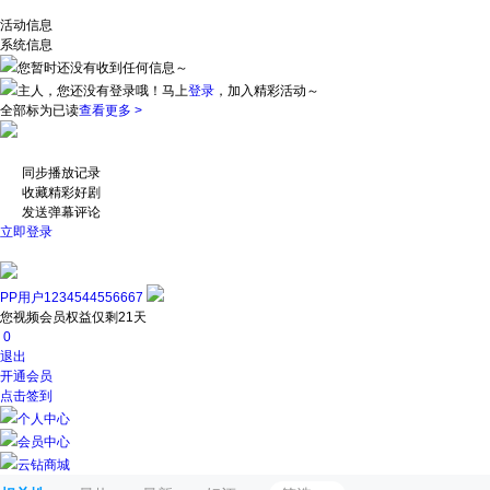
活动信息
系统信息
您暂时还没有收到任何信息～
主人，您还没有登录哦！
马上
登录
，加入精彩活动～
全部标为已读
查看更多 >
同步播放记录
收藏精彩好剧
发送弹幕评论
立即登录
PP用户1234544556667
您视频会员权益仅剩21天
0
退出
开通会员
点击签到
个人中心
会员中心
云钻商城