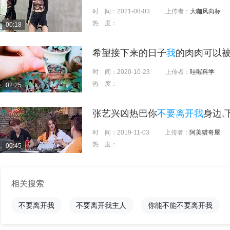
时 间：
2021-08-03
上传者：
大咖风向标
热 度：
00:18
希望接下来的日子
我
的肉肉可以
时 间：
2020-10-23
上传者：
哇喔科学
热 度：
02:25
张艺兴凶热巴你
不要离开我
身边,
时 间：
2019-11-03
上传者：
阿美猎奇屋
热 度：
00:45
相关搜索
不要离开我
不要离开我主人
你能不能不要离开我