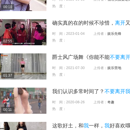
热 度：
00:10
确实真的在的时候不珍惜，
离开
时 间：
2023-01-04
上传者：
娱乐先锋
热 度：
02:55
爵士风广场舞《你能不能
不要离
时 间：
2021-07-30
上传者：
娱乐营地
热 度：
01:37
我们认识多常时间了？
不要离开
时 间：
2020-08-26
上传者：
奇趣
热 度：
00:11
这歌好土，和
我
一样，
我
好喜欢哦