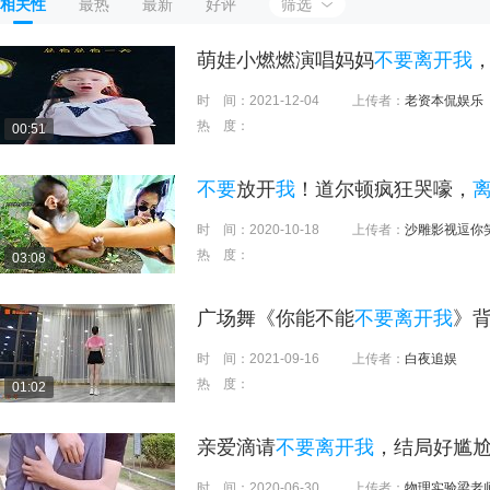
相关性
最热
最新
好评
筛选
萌娃小燃燃演唱妈妈
不要离开我
时 间：
2021-12-04
上传者：
老资本侃娱乐
热 度：
00:51
不要
放开
我
！道尔顿疯狂哭嚎，
时 间：
2020-10-18
上传者：
沙雕影视逗你
热 度：
03:08
广场舞《你能不能
不要离开我
》
时 间：
2021-09-16
上传者：
白夜追娱
热 度：
01:02
亲爱滴请
不要离开我
，结局好尴
时 间：
2020-06-30
上传者：
物理实验梁老