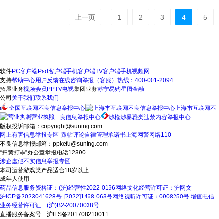
上一页
1
2
3
4
5
软件
PC客户端
Pad客户端
手机客户端
TV客户端
手机视频网
支持
帮助中心
用户反馈
在线咨询
举报（客服）热线：400-001-2094
拓展业务
视频会员
PPTV电视
集团业务
苏宁易购
星图金融
公司
关于我们
联系我们
全国互联网不良信息举报中心
上海市互联网不
营业执照
良信息举报中心
涉枪涉暴恐类违禁内容举报中心
版权投诉邮箱：copyright@suning.com
网上有害信息举报专区
跟帖评论自律管理承诺书
上海网警网络110
不良信息举报邮箱：ppkefu@suning.com
“扫黄打非”办公室举报电话12390
涉企虚假不实信息举报专区
本司运营游戏类产品适合18岁以上
成年人使用
药品信息服务资格证：(沪)经营性2022-0196
网络文化经营许可证：沪网文
沪ICP备2023041628号
[2022]1468-063号
网络视听许可证：0908250号
增值电信
业务经营许可证：(沪)B2-20070038号
直播服务备案号：沪ILS备201708210011