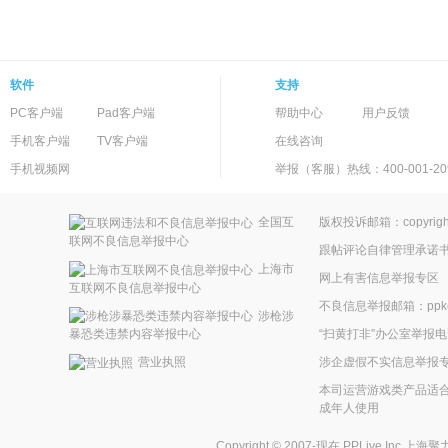
软件
支持
PC客户端
Pad客户端
帮助中心
用户反馈
手机客户端
TV客户端
在线咨询
手机视频网
举报（客服）热线：400-001-20
全国互
版权投诉邮箱：copyright
联网不良信息举报中心
跟帖评论自律管理承诺
上海市
网上有害信息举报专区
互联网不良信息举报中心
不良信息举报邮箱：ppkefu
涉枪涉
“扫黄打非”办公室举报电话
暴恐类违禁内容举报中心
涉企虚假不实信息举报
营业执照
本司运营游戏类产品适合
成年人使用
Copyright © 2007-现在
PPLive Inc.