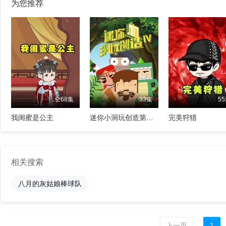
为您推荐
全68集
33集
5
我闺蜜是公主
迷你小洞玩创造第四季
完美狩猎
相关搜索
八月的灰姑娘棒球队
上一页
1