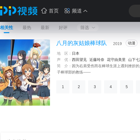
首页
频道
相关性
最热
最新
好评
筛选
八月的灰姑娘棒球队
动漫
2019
地 区：
日本
声 优：
西田望见
近藤玲奈
花守由美里
山下七
简 介：
因为右肩受伤而在棒球生涯上遇到挫折的
子棒球部的教练——
1
2
3
4
5