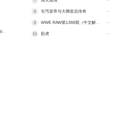
烽火燃情
7
乞丐皇帝与大脚皇后传奇
8
WWE RAW第1388期（中文解说）
9
自担。
卧虎
10