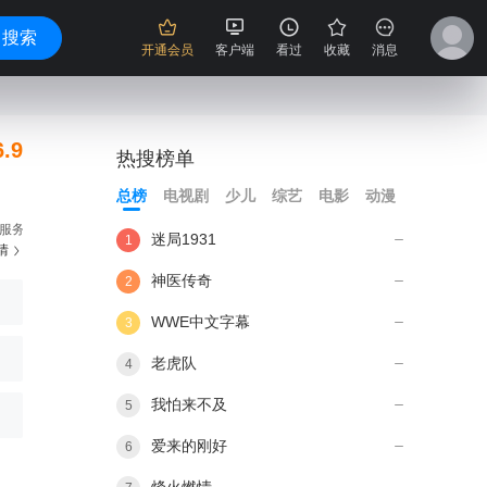
搜索
开通会员
客户端
看过
收藏
消息
6.9
热搜榜单
总榜
电视剧
少儿
综艺
电影
动漫
服务
迷局1931
1
情
立
神医传奇
2
WWE中文字幕
3
老虎队
4
我怕来不及
5
爱来的刚好
6