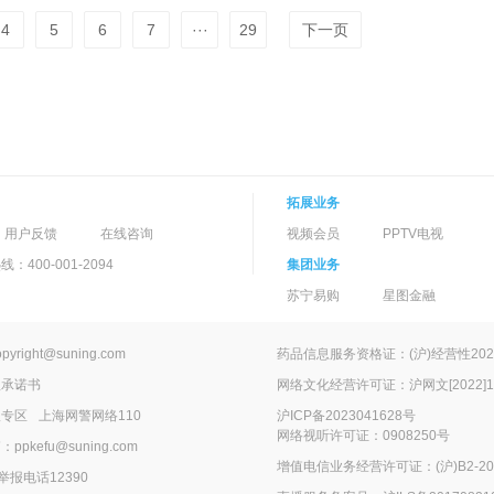
4
5
6
7
···
29
下一页
拓展业务
用户反馈
在线咨询
视频会员
PPTV电视
400-001-2094
集团业务
苏宁易购
星图金融
ight@suning.com
药品信息服务资格证：(沪)经营性2022
理承诺书
网络文化经营许可证：沪网文[2022]14
报专区
上海网警网络110
沪ICP备2023041628号
网络视听许可证：0908250号
kefu@suning.com
增值电信业务经营许可证：(沪)B2-200
举报电话12390