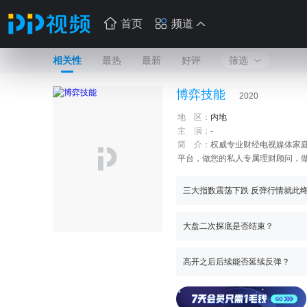
首页
频道
相关性
最热
最新
好评
筛选
博弈技能
2020
地 区：
内地
主 演：
-
简 介：
权威专业财经电视媒体家
平台，做您的私人专属理财顾问，做
场，仅代表其个人观点。与本网站
三大指数震荡下跌 反弹行情就此
大盘二次探底是否结束？
高开之后后续能否延续反弹？