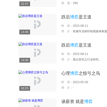
热 度：
295
01:57
跌后
博弈
是王道
时 间：
2022-08-11
简 介：
权威专业财经电视媒体家庭理财频道，为亿万家庭搜集最有价值的理财信息，为
14:46
跌后
博弈
是王道
时 间：
2022-08-11
简 介：
观点资讯之行业研究。
14:46
心理
博弈
之惊弓之鸟
时 间：
2023-05-30
简 介：
-
00:25
谈薪资 就是
博弈