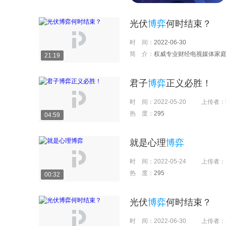
光伏
博弈
何时结束？
时 间：
2022-06-30
简 介：
权威专业财经电视媒体家庭理财频道，为亿万家庭搜集最有价值的理财信息，为
21:19
君子
博弈
正义必胜！
时 间：
2022-05-20
上传者：
热 度：
295
04:59
就是心理
博弈
时 间：
2022-05-24
上传者：
热 度：
295
00:32
光伏
博弈
何时结束？
时 间：
2022-06-30
上传者：