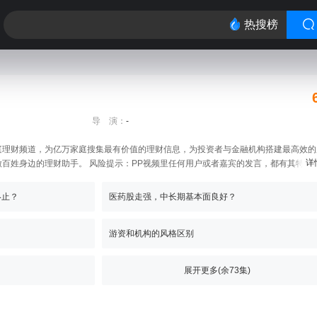
热搜榜
导 演：
-
庭理财频道，为亿万家庭搜集最有价值的理财信息，为投资者与金融机构搭建最高效的
详
百姓身边的理财助手。 风险提示：PP视频里任何用户或者嘉宾的发言，都有其特定
立场无关，不对您构成任何投资建议，据此操作风险自担。
终止？
医药股走强，中长期基本面良好？
游资和机构的风格区别
展开更多(余
73
集)