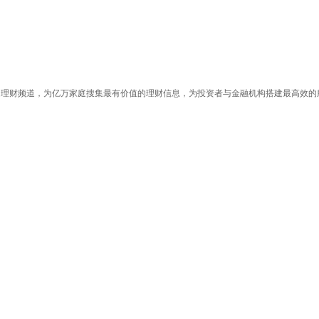
投资者与金融机构搭建最高效的服务平台，做您的私人专属理财顾问，做百姓身边的理财助手。 风险提示：PP视频里任何用户或者嘉宾的发言，都有其特定立场，仅代表其个人观点。与本网站立场无关，不对您构成任何投资建议，据此操作风险