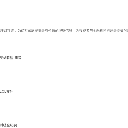
投资者与金融机构搭建最高效的服务平台，做您的私人专属理财顾问，做百姓身边的理财助手。 风险提示：PP视频里任何用户或者嘉宾的发言，都有其特定立场，仅代表其个人观点。与本网站立场无关，不对您构成任何投资建议，据此操作风险
英雄联盟-川音
LOL亦轩
财经全纪实