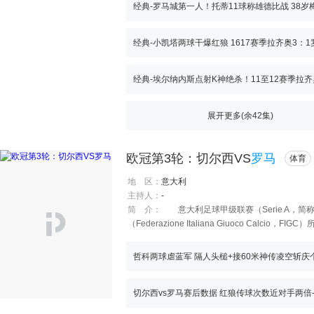
经典-小凯塔两球干爆红狼 1617赛季拉齐奥3：1
展开更多(余
42
集)
欧冠第3轮：切尔西VS
罗马
体育
地 区：
意大利
主持人：
-
简 介：
意大利足球甲级联赛（Serie A，简
（Federazione Italiana Giuoco C
并且球星云集。被誉为小世界杯。 近几年由于全
的差距正在进一步拉大。
切尔西vs罗马赛后数据 红狼传球次数近对手两倍