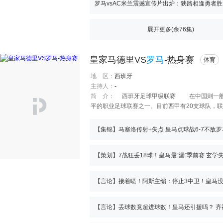
罗马vsAC米兰震撼宣传片出炉：狭路相逢勇者胜
展开更多(余
76
集)
皇家马德里VS
罗马
-热身赛
体育
地 区：
西班牙
主持人：
-
简 介：
西班牙足球甲级联赛 在中国则一般简
平的职业足球联赛之一。目前西甲有20支球队，
联赛。西甲联赛的积分规则是，双方积分相同时
赛的球风注重技术与进攻，具有很强的观赏性。按
【集锦】马塞洛传射+失点 皇马点球战6-7不敌罗
球员和球迷心中有相当大的号召力，目前有许多世
上最著名的球队之一，他们之间的比赛被称为西班牙