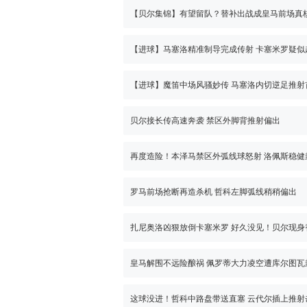
【进球】魔笛中场风骚妙传 马塞洛内切逆足推射
贝尔接长传高速奔袭 禁区外脚背推射偏出
再度造险！本泽马禁区外弧线球怒射 洛佩斯稳健
罗马前场抢断再造杀机 哲科左脚弧线稍稍偏出
皇马解围不远险酿祸 佩罗蒂大力凌空遭库尔图瓦
这球没进！哲科中路盘带送直塞 云代尔插上推射