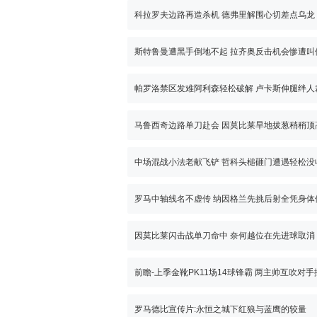
科拉罗夫边路再造杀机 德弗里解围心切差点乌龙
斯特鲁曼遭黑手倒地不起 拉齐奥反击机会惨遭叫
马鲁西奇边路单刀赴会 因莫比莱旱地拔葱稍稍顶
中场混战小法老献飞铲 哲科头槌砸门遭遇轻松没
罗马中轴线名不虚传 纳因格兰先挑后射全凭身体
因莫比莱闪击战单刀命中 奈何越位在先进球取消
前瞻-上季金靴PK11场14球锋霸 两主帅互吹对
罗马德比宣传片:永恒之城下红狼与蓝鹰的较量