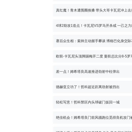
真红魔！青木遭围圈推搡 带头大哥卡瓦尼冲上去
赛后众生相：索帅主动握手攀谈 博格巴化身交际
差一点！姆希塔良高速推进劲射中柱弹出
德赫亚立功了！哲科超近距离劲射被挡出
轻松写意！哲科禁区内头球破门扳回一城
绝佳机会！姆希塔良门前风骚跑位觅得良机攻门