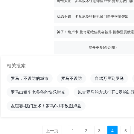
可惜太正！罗马战术任意球詹卢卡·曼奇尼攻门被
状态不错！卡瓦尼觅得良机吊门击中横梁弹出
展开更多(余
24
集)
相关搜索
罗马，不设防的城市
罗马不设防
自驾万里到罗马
罗马出租车老爷爷的快乐时光
以古罗马的方式打开C罗的进
友谊赛-破门乏术！罗马0-1不敌图卢兹
上一页
1
2
3
4
5