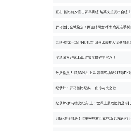
罗马德比全城聚焦！两主帅隔空对话 鹿死谁手拭
罗马城再迎德比战 红狼蓝鹰谁主沉浮？
数据盘点-红狼63胜占上风 蓝鹰客场6战17球PK
纪录片：罗马德比纪实 一曲冰与火之歌
纪录片-罗马德比纪实·上：世界上最危险的足球