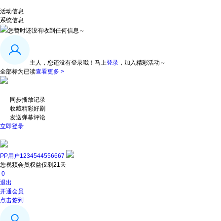
活动信息
系统信息
您暂时还没有收到任何信息～
主人，您还没有登录哦！
马上
登录
，加入精彩活动～
全部标为已读
查看更多 >
同步播放记录
收藏精彩好剧
发送弹幕评论
立即登录
PP用户1234544556667
您视频会员权益仅剩21天
0
退出
开通会员
点击签到