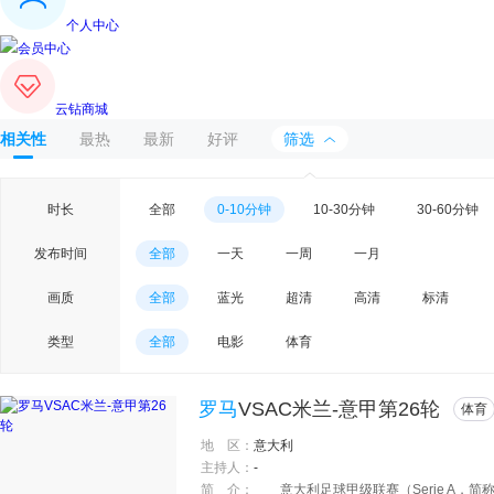
个人中心
会员中心
云钻商城
相关性
最热
最新
好评
筛选
时长
全部
0-10分钟
10-30分钟
30-60分钟
发布时间
全部
一天
一周
一月
画质
全部
蓝光
超清
高清
标清
类型
全部
电影
体育
罗马
VSAC米兰-意甲第26轮
体育
地 区：
意大利
主持人：
-
简 介：
意大利足球甲级联赛（Serie A，简