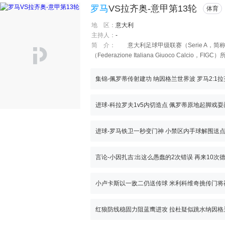
罗马
VS拉齐奥-意甲第13轮
体育
地 区：
意大利
主持人：
-
简 介：
意大利足球甲级联赛（Serie A，简
（Federazione Italiana Giuoco C
并且球星云集。被誉为小世界杯。 近几年由于全
的差距正在进一步拉大。
集锦-佩罗蒂传射建功 纳因格兰世界波 罗马2:1
进球-科拉罗夫1v5内切造点 佩罗蒂原地起脚戏耍
小卢卡斯以一敌二仍送传球 米利科维奇挑传门将
红狼防线稳固力阻蓝鹰进攻 拉杜疑似跳水纳因格