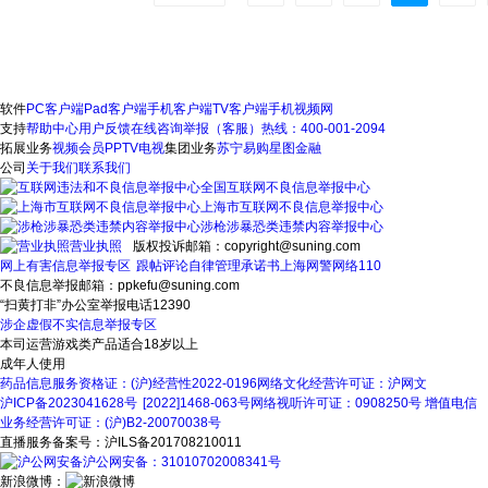
软件
PC客户端
Pad客户端
手机客户端
TV客户端
手机视频网
支持
帮助中心
用户反馈
在线咨询
举报（客服）热线：400-001-2094
拓展业务
视频会员
PPTV电视
集团业务
苏宁易购
星图金融
公司
关于我们
联系我们
全国互联网不良信息举报中心
上海市互联网不良信息举报中心
涉枪涉暴恐类违禁内容举报中心
营业执照
版权投诉邮箱：copyright@suning.com
网上有害信息举报专区
跟帖评论自律管理承诺书
上海网警网络110
不良信息举报邮箱：ppkefu@suning.com
“扫黄打非”办公室举报电话12390
涉企虚假不实信息举报专区
本司运营游戏类产品适合18岁以上
成年人使用
药品信息服务资格证：(沪)经营性2022-0196
网络文化经营许可证：沪网文
沪ICP备2023041628号
[2022]1468-063号
网络视听许可证：0908250号
增值电信
业务经营许可证：(沪)B2-20070038号
直播服务备案号：沪ILS备201708210011
沪公网安备：31010702008341号
新浪微博：