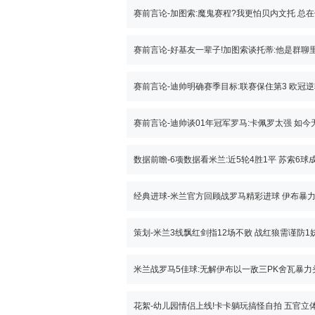
赛前言论-迪帅明确赛季目标:联赛保住第3 欧冠逆
策划-米兰3线飘红剑指12场不败 战红狼需谨防1
米兰战罗马5佳球:无解伊布以一敌三PK舍瓦暴力