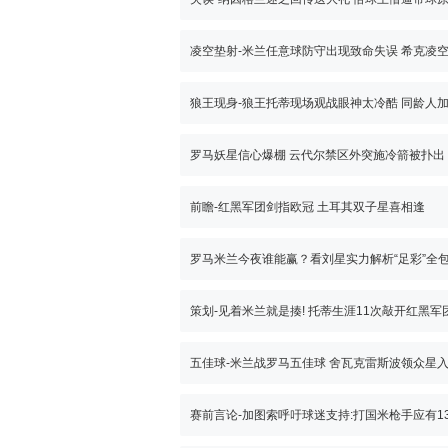
罗马妖星信心爆棚 云代尔禁区外突施冷箭被扑出
前瞻-红黑军团剑指欧冠 土耳其双子星喜相逢
五佳球-米兰战罗马五佳球 舍瓦克雷斯波领众星