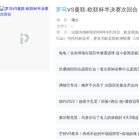
罗马
VS曼联-欧联杯半决赛次回合
地 区：
瑞士
主持人：
-
简 介：
法国当地时间2008年9月26日，欧足联执
Cup）与托托杯合并，更名为欧足联欧洲联赛（UEF
乐部赛事的规格和形象。首届决赛将于2010年5
龟龟！业余球场出现百年难遇进球 这小姿势还挺
坎通纳回归出战双红会！复出双响诠释什么是国
续约2022！超级卡瓦尼！经验+跑位 他=曼联冠