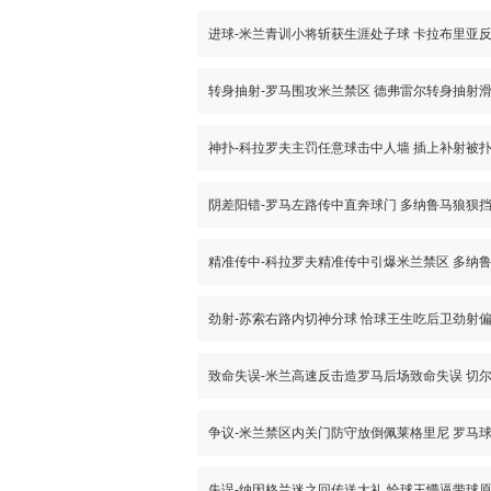
转身抽射-罗马围攻米兰禁区 德弗雷尔转身抽射
神扑-科拉罗夫主罚任意球击中人墙 插上补射被
阴差阳错-罗马左路传中直奔球门 多纳鲁马狼狈
劲射-苏索右路内切神分球 恰球王生吃后卫劲射
失误-纳因格兰迷之回传送大礼 恰球王懵逼带球