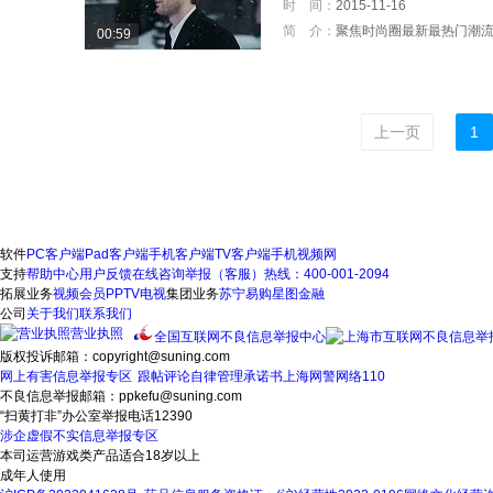
时 间：
2015-11-16
简 介：
聚焦时尚圈最新最热门潮
00:59
上一页
1
软件
PC客户端
Pad客户端
手机客户端
TV客户端
手机视频网
支持
帮助中心
用户反馈
在线咨询
举报（客服）热线：400-001-2094
拓展业务
视频会员
PPTV电视
集团业务
苏宁易购
星图金融
公司
关于我们
联系我们
营业执照
全国互联网不良信息举报中心
版权投诉邮箱：copyright@suning.com
网上有害信息举报专区
跟帖评论自律管理承诺书
上海网警网络110
不良信息举报邮箱：ppkefu@suning.com
“扫黄打非”办公室举报电话12390
涉企虚假不实信息举报专区
本司运营游戏类产品适合18岁以上
成年人使用