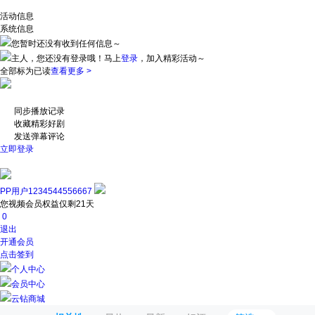
活动信息
系统信息
您暂时还没有收到任何信息～
主人，您还没有登录哦！
马上
登录
，加入精彩活动～
全部标为已读
查看更多 >
同步播放记录
收藏精彩好剧
发送弹幕评论
立即登录
PP用户1234544556667
您视频会员权益仅剩21天
0
退出
开通会员
点击签到
个人中心
会员中心
云钻商城