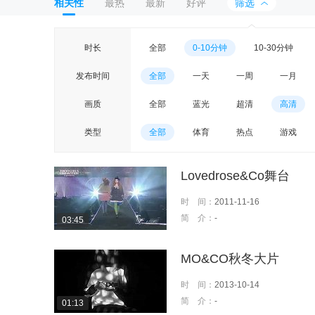
相关性
最热
最新
好评
筛选
时长
全部
0-10分钟
10-30分钟
发布时间
全部
一天
一周
一月
画质
全部
蓝光
超清
高清
类型
全部
体育
热点
游戏
Lovedrose&Co舞台
时 间：
2011-11-16
简 介：
-
03:45
MO&CO秋冬大片
时 间：
2013-10-14
简 介：
-
01:13