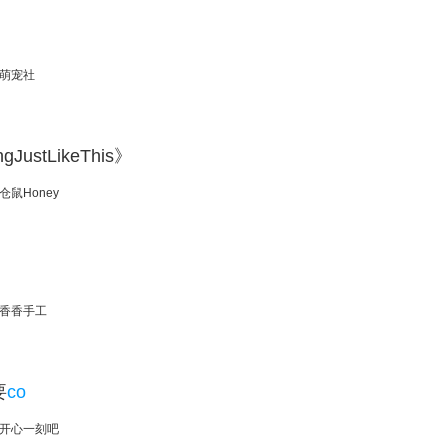
萌宠社
JustLikeThis》
仓鼠Honey
香香手工
要
co
开心一刻吧