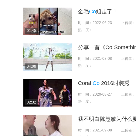
金毛
Co
姐走了！
时 间：
2022-06-23
上传者：
热 度：
01:45
分享一首《Co-Something
时 间：
2021-08-08
上传者：
热 度：
04:08
Coral
Co
2016时装秀
时 间：
2020-08-27
上传者：
热 度：
02:32
我不明白陈慧敏为什么
时 间：
2021-09-08
上传者：