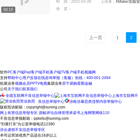
时 间：
2022-03-28
上传者：
XMaker实验室
热 度：
00:15
上一页
1
2
软件
PC客户端
Pad客户端
手机客户端
TV客户端
手机视频网
支持
帮助中心
用户反馈
在线咨询
举报（客服）热线：400-001-2094
拓展业务
视频会员
PPTV电视
集团业务
苏宁易购
星图金融
公司
关于我们
联系我们
全国互联网不良信息举报中心
上海市互联网不
营业执照
良信息举报中心
涉枪涉暴恐类违禁内容举报中心
版权投诉邮箱：copyright@suning.com
网上有害信息举报专区
跟帖评论自律管理承诺书
上海网警网络110
不良信息举报邮箱：ppkefu@suning.com
“扫黄打非”办公室举报电话12390
涉企虚假不实信息举报专区
本司运营游戏类产品适合18岁以上