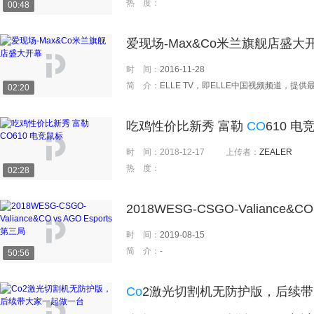
热 度：
00:48
爱现场-Max&Co米兰旗舰店盛大
时 间：
2016-11-28
简 介：
ELLE TV，即ELLE中国视频频道，提供最新的视频观赏，直击最前卫的秀场动态，着力打造全新潮流
02:20
吃鸡性价比新秀 富勒
CO
610 电
时 间：
2018-12-17
上传者：
ZEALER
热 度：
02:28
2018WESG-CSGO-Valiance&CO
时 间：
2019-08-15
简 介：
-
50:56
Co
2激光切割机无防护版，后续