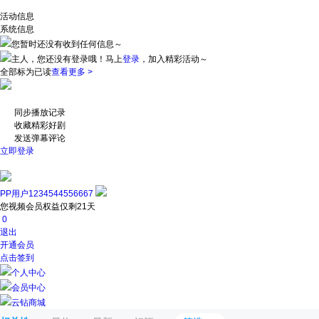
活动信息
系统信息
您暂时还没有收到任何信息～
主人，您还没有登录哦！
马上
登录
，加入精彩活动～
全部标为已读
查看更多 >
同步播放记录
收藏精彩好剧
发送弹幕评论
立即登录
PP用户1234544556667
您视频会员权益仅剩21天
0
退出
开通会员
点击签到
个人中心
会员中心
云钻商城