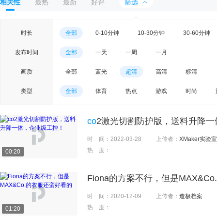
相关性
最热
最新
好评
筛选
时长
全部
0-10分钟
10-30分钟
30-60分钟
发布时间
全部
一天
一周
一月
画质
全部
蓝光
超清
高清
标清
类型
全部
体育
热点
游戏
时尚
co
2激光切割防护版，送料升降一
时 间：
2022-03-28
上传者：
XMaker实验室
热 度：
00:20
Fiona的方案不行，但是MAX&C
时 间：
2020-12-09
上传者：
造极档案
热 度：
01:20