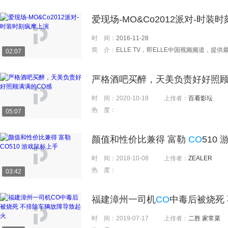
爱现场-MO&Co2012派对-时装
时 间：
2016-11-28
简 介：
ELLE TV，即ELLE中国视频频道，提供最新的视频观赏，直击最前卫的秀场动态，着力打造全新潮流
02:07
严格酒吧买醉，天美负责好好照
时 间：
2020-10-18
上传者：
百看影坛
热 度：
05:07
颜值和性价比兼得 富勒
CO
510
时 间：
2018-10-08
上传者：
ZEALER
热 度：
03:42
福建漳州一司机
CO
中毒后被烧死
时 间：
2019-07-17
上传者：
二胜 家常菜