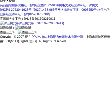
成年人使用
药品信息服务资格证：(沪)经营性2022-0196
网络文化经营许可证：沪网文
沪ICP备2023041628号
[2022]1468-063号
网络视听许可证：0908250号
增值电信
业务经营许可证：(沪)B2-20070038号
直播服务备案号：沪ILS备201708210011
沪公网安备：31010702008341号
新浪微博：
微信公众号：
Copyright © 2007-现在
PPLive Inc.上海聚力传媒技术有限公司
（上海市普陀区曹杨
路1888弄11号6楼603室-G）All Rights Reserved.