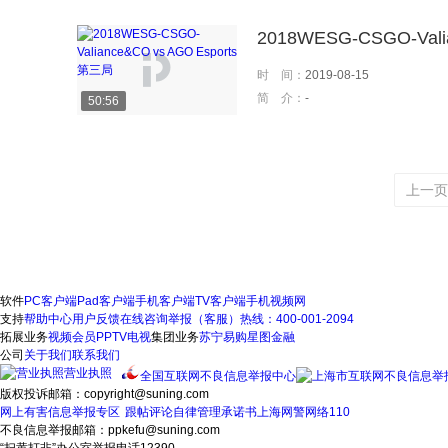
2018WESG-CSGO-Vali
时 间：
2019-08-15
简 介：
-
50:56
上一页
软件
PC客户端
Pad客户端
手机客户端
TV客户端
手机视频网
支持
帮助中心
用户反馈
在线咨询
举报（客服）热线：400-001-2094
拓展业务
视频会员
PPTV电视
集团业务
苏宁易购
星图金融
公司
关于我们
联系我们
营业执照
全国互联网不良信息举报中心
版权投诉邮箱：copyright@suning.com
网上有害信息举报专区
跟帖评论自律管理承诺书
上海网警网络110
不良信息举报邮箱：ppkefu@suning.com