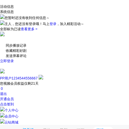
活动信息
系统信息
您暂时还没有收到任何信息～
主人，您还没有登录哦！
马上
登录
，加入精彩活动～
全部标为已读
查看更多 >
同步播放记录
收藏精彩好剧
发送弹幕评论
立即登录
PP用户1234544556667
您视频会员权益仅剩21天
0
退出
开通会员
点击签到
个人中心
会员中心
云钻商城