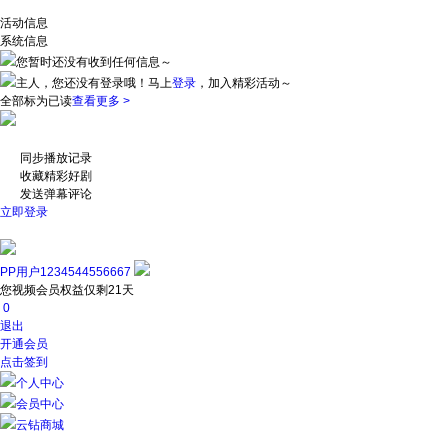
活动信息
系统信息
您暂时还没有收到任何信息～
主人，您还没有登录哦！
马上
登录
，加入精彩活动～
全部标为已读
查看更多 >
同步播放记录
收藏精彩好剧
发送弹幕评论
立即登录
PP用户1234544556667
您视频会员权益仅剩21天
0
退出
开通会员
点击签到
个人中心
会员中心
云钻商城