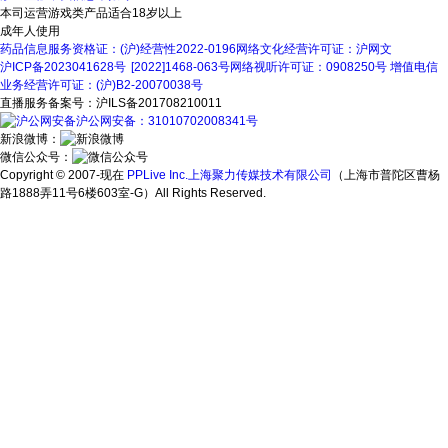
本司运营游戏类产品适合18岁以上
成年人使用
药品信息服务资格证：(沪)经营性2022-0196
网络文化经营许可证：沪网文
沪ICP备2023041628号
[2022]1468-063号
网络视听许可证：0908250号
增值电信
业务经营许可证：(沪)B2-20070038号
直播服务备案号：沪ILS备201708210011
沪公网安备：31010702008341号
新浪微博：
微信公众号：
Copyright © 2007-现在
PPLive Inc.上海聚力传媒技术有限公司
（上海市普陀区曹杨
路1888弄11号6楼603室-G）All Rights Reserved.