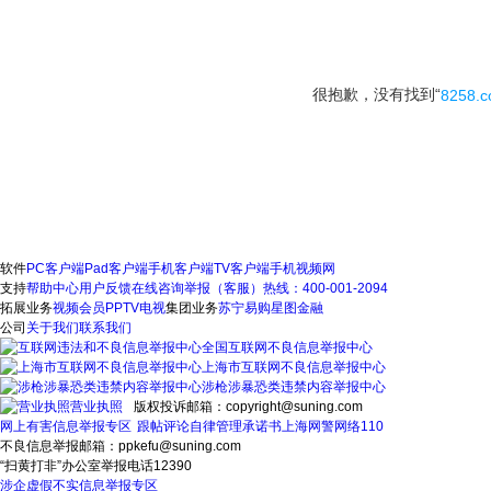
很抱歉，没有找到“
8258.c
软件
PC客户端
Pad客户端
手机客户端
TV客户端
手机视频网
支持
帮助中心
用户反馈
在线咨询
举报（客服）热线：400-001-2094
拓展业务
视频会员
PPTV电视
集团业务
苏宁易购
星图金融
公司
关于我们
联系我们
全国互联网不良信息举报中心
上海市互联网不良信息举报中心
涉枪涉暴恐类违禁内容举报中心
营业执照
版权投诉邮箱：copyright@suning.com
网上有害信息举报专区
跟帖评论自律管理承诺书
上海网警网络110
不良信息举报邮箱：ppkefu@suning.com
“扫黄打非”办公室举报电话12390
涉企虚假不实信息举报专区