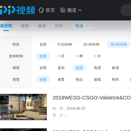
首页
频道
相关性
最热
最新
好评
筛选
时长
全部
0-10分钟
10-30分钟
30-60分钟
发布时间
全部
一天
一周
一月
画质
全部
蓝光
超清
高清
标清
类型
全部
体育
热点
游戏
时尚
2018WESG-CSGO-Valiance&CO
时 间：
2019-08-15
简 介：
-
57:57