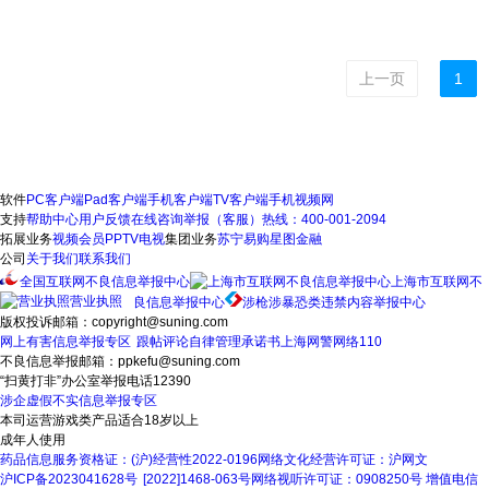
上一页
1
软件
PC客户端
Pad客户端
手机客户端
TV客户端
手机视频网
支持
帮助中心
用户反馈
在线咨询
举报（客服）热线：400-001-2094
拓展业务
视频会员
PPTV电视
集团业务
苏宁易购
星图金融
公司
关于我们
联系我们
全国互联网不良信息举报中心
上海市互联网不
营业执照
良信息举报中心
涉枪涉暴恐类违禁内容举报中心
版权投诉邮箱：copyright@suning.com
网上有害信息举报专区
跟帖评论自律管理承诺书
上海网警网络110
不良信息举报邮箱：ppkefu@suning.com
“扫黄打非”办公室举报电话12390
涉企虚假不实信息举报专区
本司运营游戏类产品适合18岁以上
成年人使用
药品信息服务资格证：(沪)经营性2022-0196
网络文化经营许可证：沪网文
沪ICP备2023041628号
[2022]1468-063号
网络视听许可证：0908250号
增值电信