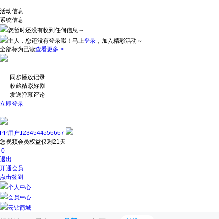
活动信息
系统信息
您暂时还没有收到任何信息～
主人，您还没有登录哦！
马上
登录
，加入精彩活动～
全部标为已读
查看更多 >
同步播放记录
收藏精彩好剧
发送弹幕评论
立即登录
PP用户1234544556667
您视频会员权益仅剩21天
0
退出
开通会员
点击签到
个人中心
会员中心
云钻商城