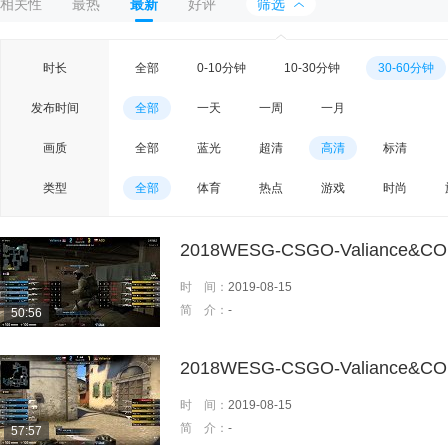
相关性
最热
最新
好评
筛选
时长
全部
0-10分钟
10-30分钟
30-60分钟
发布时间
全部
一天
一周
一月
画质
全部
蓝光
超清
高清
标清
类型
全部
体育
热点
游戏
时尚
2018WESG-CSGO-Valiance&CO
时 间：
2019-08-15
简 介：
-
50:56
2018WESG-CSGO-Valiance&CO
时 间：
2019-08-15
简 介：
-
57:57