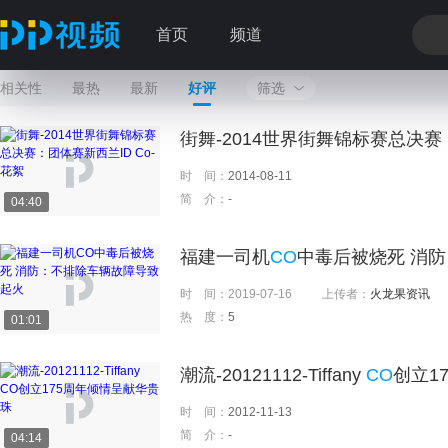
首页
频道
相关性
最热
最新
好评
筛选
街舞-2014世界街舞锦标赛总决
时 间：
2014-08-11
简 介：
-
04:40
福建一司机
CO
中毒后被烧死 消
时 间：
2019-07-16
上传者：
火龙果资讯
热 度：
5
01:01
潮流-20121112-Tiffany
CO
创立1
时 间：
2012-11-13
简 介：
-
04:14