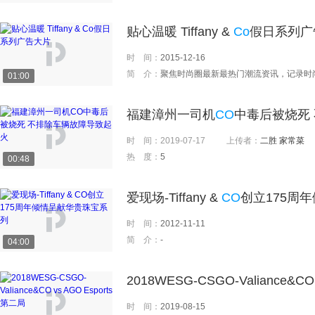
贴心温暖 Tiffany &
Co
假日系列广
时 间：
2015-12-16
简 介：
聚焦时尚圈最新最热门潮流资讯，记录时
01:00
福建漳州一司机
CO
中毒后被烧死
时 间：
2019-07-17
上传者：
二胜 家常菜
热 度：
5
00:48
爱现场-Tiffany &
CO
创立175周
时 间：
2012-11-11
简 介：
-
04:00
2018WESG-CSGO-Valiance&CO
时 间：
2019-08-15