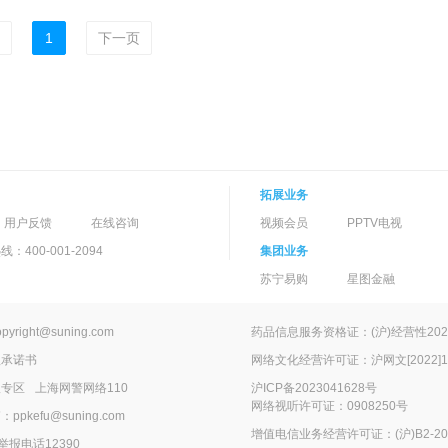
1
下一页
拓展业务
用户反馈
在线咨询
视频会员
PPTV电视
400-001-2094
集团业务
苏宁易购
星图金融
ight@suning.com
药品信息服务资格证：(沪)经营性2022
理承诺书
网络文化经营许可证：沪网文[2022]14
报专区
上海网警网络110
沪ICP备2023041628号
网络视听许可证：0908250号
kefu@suning.com
增值电信业务经营许可证：(沪)B2-200
举报电话12390