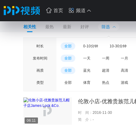
首页
频道
相关性
最热
最新
好评
筛选
时长
全部
0-10分钟
10-30分钟
发布时间
全部
一天
一周
一月
画质
全部
蓝光
超清
高清
类型
全部
体育
热点
游戏
伦敦小店-优雅贵族范儿帽子
时 间：
2016-11-30
简 介：
-
06:11