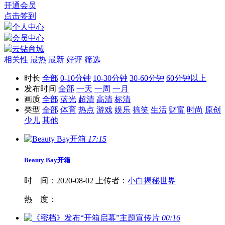
开通会员
点击签到
个人中心
会员中心
云钻商城
相关性
最热
最新
好评
筛选
时长
全部
0-10分钟
10-30分钟
30-60分钟
60分钟以上
发布时间
全部
一天
一周
一月
画质
全部
蓝光
超清
高清
标清
类型
全部
体育
热点
游戏
娱乐
搞笑
生活
财富
时尚
原创
少儿
其他
17:15
Beauty Bay开箱
时 间：
2020-08-02
上传者：
小白揭秘世界
热 度：
00:16