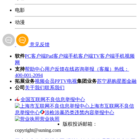
电影
动漫
意见反馈
软件
PC客户端
Pad客户端
手机客户端
TV客户端
手机视频
网
支持
帮助中心
用户反馈
在线咨询
举报（客服）热线：
400-001-2094
拓展业务
视频会员
PPTV电视
集团业务
苏宁易购
星图金融
公司
关于我们
联系我们
全国互联网不良信息举报中心
上海市互联网不良信
息举报中心
涉枪涉暴恐类违禁内容举报中心
营业执照
版权投诉邮箱：
copyright@suning.com