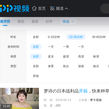
首页
频道
相关性
最热
最新
好评
筛选
时长
全部
0-10分钟
10-30分钟
30-60分钟
发布时间
全部
一天
一周
一月
画质
全部
蓝光
超清
高清
标清
类型
全部
体育
热点
游戏
娱乐
其他
梦诗の日本战利品
开箱
，快来种
时 间：
2018-06-14
上传者：
摩卡视频
热 度：
295
15:45