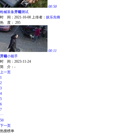
00:50
枪械装备
开箱
测试
时 间：
2021-10-08
上传者：
娱乐先锋
热 度：
295
00:11
开箱
小能手
时 间：
2023-11-24
简 介：
-
上一页
1
2
3
4
5
6
7
···
50
下一页
热搜榜单