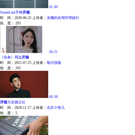
01:00
SteamLink手柄
开箱
时 间：
2020-06-25
上传者：
吴珊的自驾环球旅行
热 度：
295
04:31
《信条》周边
开箱
时 间：
2021-07-25
上传者：
每日技能
热 度：
295
00:38
开箱
大吉德云社
时 间：
2020-11-17
上传者：
北京小馆儿
热 度：
5