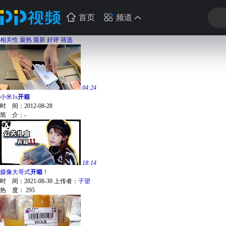
首页
频道
相关性
最热
最新
好评
筛选
04:24
小米1s
开箱
时 间：
2012-08-28
简 介：
-
18:14
摄像大哥式
开箱
！
时 间：
2021-08-30
上传者：
子望
热 度：
295