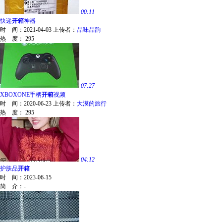
00:11
快递
开箱
神器
时 间：
2021-04-03
上传者：
品味品韵
热 度：
295
07:27
XBOXONE手柄
开箱
视频
时 间：
2020-06-23
上传者：
大漠的旅行
热 度：
295
04:12
护肤品
开箱
时 间：
2023-06-15
简 介：
-