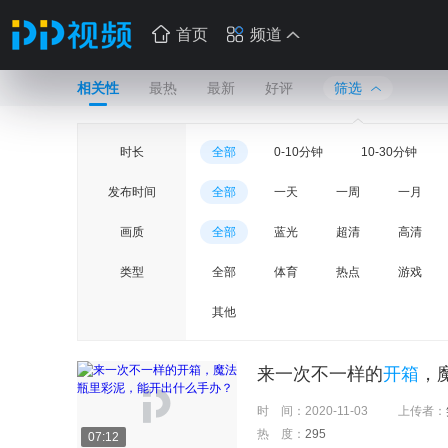
首页
频道
相关性
最热
最新
好评
筛选
时长
全部
0-10分钟
10-30分钟
发布时间
全部
一天
一周
一月
画质
全部
蓝光
超清
高清
类型
全部
体育
热点
游戏
其他
来一次不一样的
开箱
，
时 间：
2020-11-03
上传者：
热 度：
295
07:12