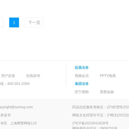
1
下一页
拓展业务
用户反馈
在线咨询
视频会员
PPTV电视
400-001-2094
集团业务
苏宁易购
星图金融
ight@suning.com
药品信息服务资格证：(沪)经营性2022
理承诺书
网络文化经营许可证：沪网文[2022]14
报专区
上海网警网络110
沪ICP备2023041628号
网络视听许可证：0908250号