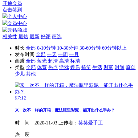
开通会员
点击签到
个人中心
会员中心
云钻商城
相关性
最热
最新
好评
筛选
时长
全部
0-10分钟
10-30分钟
30-60分钟
60分钟以上
发布时间
全部
一天
一周
一月
画质
全部
蓝光
超清
高清
标清
类型
全部
体育
热点
游戏
娱乐
搞笑
生活
财富
时尚
原创
少儿
其他
07:12
来一次不一样的
开箱
，魔法瓶里彩泥，能开出什么手办？
时 间：
2020-11-03
上传者：
笑笑爱手工
热 度：