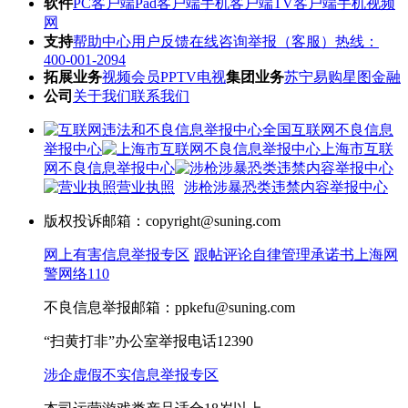
软件
PC客户端
Pad客户端
手机客户端
TV客户端
手机视频
网
支持
帮助中心
用户反馈
在线咨询
举报（客服）热线：
400-001-2094
拓展业务
视频会员
PPTV电视
集团业务
苏宁易购
星图金融
公司
关于我们
联系我们
全国互联网不良信息
举报中心
上海市互联
网不良信息举报中心
营业执照
涉枪涉暴恐类违禁内容举报中心
版权投诉邮箱：copyright@suning.com
网上有害信息举报专区
跟帖评论自律管理承诺书
上海网
警网络110
不良信息举报邮箱：ppkefu@suning.com
“扫黄打非”办公室举报电话12390
涉企虚假不实信息举报专区