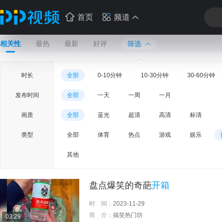
首页
频道
相关性
最热
最新
好评
筛选
时长
全部
0-10分钟
10-30分钟
30-60分钟
发布时间
全部
一天
一周
一月
画质
全部
蓝光
超清
高清
标清
类型
全部
体育
热点
游戏
娱乐
其他
盘点爆笑的奇葩
开箱
时 间：
2023-11-29
简 介：
搞笑热门坊
03:29