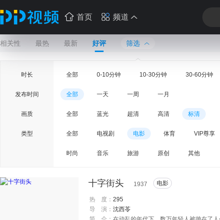
首页
频道
相关性
最热
最新
好评
筛选
时长
全部
0-10分钟
10-30分钟
30-60分钟
发布时间
全部
一天
一周
一月
画质
全部
蓝光
超清
高清
标清
类型
全部
电视剧
电影
体育
VIP尊享
时尚
音乐
旅游
原创
其他
十字街头
电影
1937
热 度：
295
导 演：
沈西苓
简 介：
在动乱的年代下，数万年轻人被抛在了人