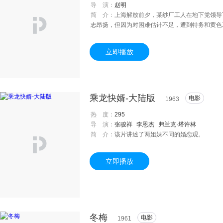
导 演：
赵明
简 介：
上海解放前夕，某纱厂工人在地下党领导
志昂扬，但因为对困难估计不足，遭到特务和黄色
芳因势利导，领导工人群众改变斗争策略，避免了
色工会，掌握敌人的阴谋和动向。这时，国民党党
立即播放
机进行血腥镇压，工人们不怕牺牲予以回击，终于
海时，国民党当局企图掠夺生产物质和破坏生产设
阴谋，工厂终于完好地回到人民的手中。
乘龙快婿-大陆版
电影
1963
热 度：
295
导 演：
张骏祥
李恩杰
弗兰克·塔许林
简 介：
该片讲述了两姐妹不同的婚恋观。
立即播放
冬梅
电影
1961