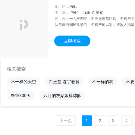
地 区：
内地
主 演：
卢桂兰
白杨
白英宽
简 介：
一九三四年，中央撤离苏区后，冬梅与党
队代表与国民党谈判。冬梅严词以对，遭敌人扣留
立即播放
相关搜索
不一样的天空
白玉堂 森宇教育
不一样的我
不要
毕业300天
八月的灰姑娘棒球队
上一页
1
2
3
4