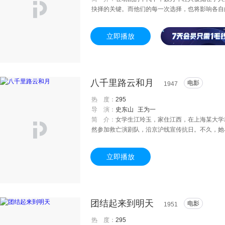
抉择的关键。而他们的每一次选择，也将影响各自
找不到工作，一度起了轻生的念头，关键时刻被老
空有一身才学却无法在乱世找到自己的位置。绝望
立即播放
到一份工作。在一次冲突中，老赵结识了在纱厂
年轻人们摸索寻找着未来的路……
八千里路云和月
电影
1947
热 度：
295
导 演：
史东山
王为一
简 介：
女学生江玲玉，家住江西，在上海某大学
然参加救亡演剧队，沿京沪线宣传抗日。不久，她
黔，到达重庆。这时周家荣假公务之名，来重庆做
婚。周家荣摇身变为“接收大员”，返沪前寻访玲
立即播放
不得已仍寄居姨母家。周家荣靠“接收”大发横财
小学教师，玲玉在一家报社任记者。不久，礼彬因
盆，玲玉准备写稿揭发周家荣“劫收”的罪恶，因
送往医院，即赶赴医院探视。玲玉已早产，医嘱需
团结起来到明天
电影
1951
热 度：
295