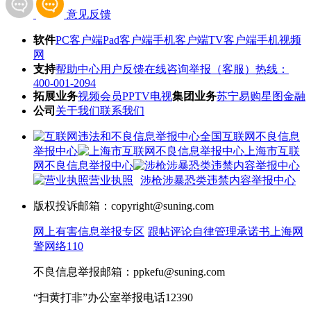
意见反馈
软件
PC客户端
Pad客户端
手机客户端
TV客户端
手机视频
网
支持
帮助中心
用户反馈
在线咨询
举报（客服）热线：
400-001-2094
拓展业务
视频会员
PPTV电视
集团业务
苏宁易购
星图金融
公司
关于我们
联系我们
全国互联网不良信息
举报中心
上海市互联
网不良信息举报中心
营业执照
涉枪涉暴恐类违禁内容举报中心
版权投诉邮箱：copyright@suning.com
网上有害信息举报专区
跟帖评论自律管理承诺书
上海网
警网络110
不良信息举报邮箱：ppkefu@suning.com
“扫黄打非”办公室举报电话12390