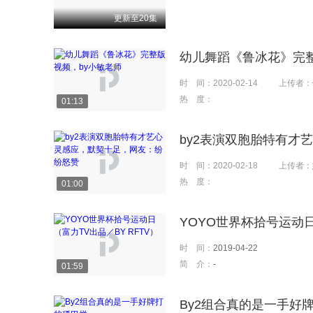
情，友情和亲情，默默地实现着各
更新至20集
渐成为现代化的新牧村。尤其是吉
着美好家园；他们在新的时代中，为
幼儿舞蹈《鲁冰花》完整
时 间：
2020-02-14
上传者：
热 度：
01:13
by2表演双胞胎特有才
时 间：
2020-02-18
上传者：
热 度：
01:00
YOYO世界杯拾号运动日
时 间：
2019-04-22
简 介：
-
01:59
By2组合真的是一手好