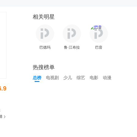
相关明星
巴德玛
鲁·江布拉
巴音
热搜榜单
总榜
电视剧
少儿
综艺
电影
动漫
6.9
年
情
家普
人的
识外
爱