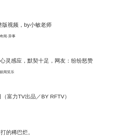
自的价值。 经过改革开放四十年的风雨历程，吉日嘎朗图告别了落后的过去，在变迁
日嘎朗图草原上的牧人们，他们用自己辛勤的劳作和智慧，改变着生活，改变着草原，
全面建成小康社会，为实现中国梦还在不懈的努力奋斗着-----
版视频，by小敏老师
奇闻·异事
艺心灵感应，默契十足，网友：纷纷怒赞
娱闻笑乐
（富力TV出品／BY RFTV）
牌打的稀巴烂。