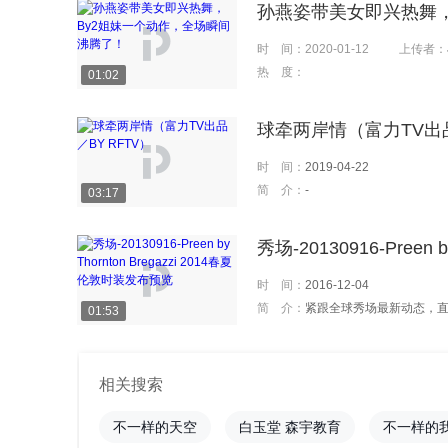
孙燕姿带美女即兴热舞，
时 间：
2020-01-12
上传者：
热 度：
01:02
球牵两岸情（富力TV出品
时 间：
2019-04-22
简 介：
-
03:17
秀场-20130916-Preen
时 间：
2016-12-04
简 介：
紧跟全球秀场最新动态，
01:53
相关搜索
不一样的天空
白玉堂 森宇教育
不一样的