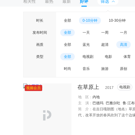
相关性
最热
最新
好评
筛选
时长
全部
0-10分钟
10-30分钟
发布时间
全部
一天
一周
一月
画质
全部
蓝光
超清
高清
类型
全部
电视剧
电影
体育
时尚
音乐
旅游
原创
在草原上
电视剧
2017
视频会员
地 区：
内地
主 演：
巴德玛
巴雅尔吐
鲁·江
简 介：
在吉日嘎朗图（地名）草
代，改革开放的春风吹到了这个边
普通通的牧民家庭开始发生新的变
生产生活发生着改变，也让年轻一
面的世界，去大学读书，但魂牵梦