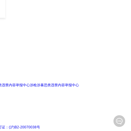
涉枪涉暴恐类违禁内容举报中心
(沪)B2-20070038号