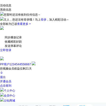
活动信息
系统信息
您暂时还没有收到任何信息～
主人，您还没有登录哦！
马上
登录
，加入精彩活动～
全部标为已读
查看更多 >
同步播放记录
收藏精彩好剧
发送弹幕评论
立即登录
PP用户1234544556667
您视频会员权益仅剩21天
0
退出
开通会员
点击签到
个人中心
会员中心
云钻商城