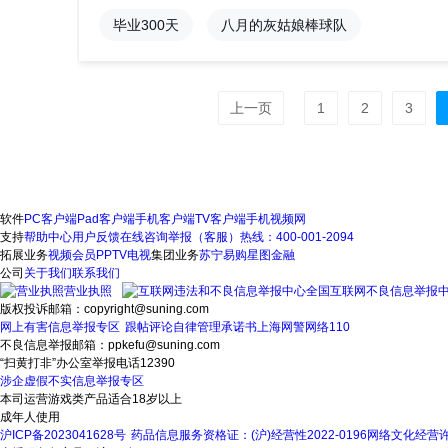
毕业300天
八月的灰姑娘棒球队
上一页
1
2
3
软件
PC客户端
Pad客户端
手机客户端
TV客户端
手机视频网
支持
帮助中心
用户反馈
在线咨询
举报（客服）热线：400-001-2094
拓展业务
视频会员
PPTV电视
集团业务
苏宁易购
星图金融
公司
关于我们
联系我们
营业执照
全国互联网不良信息举报
版权投诉邮箱：copyright@suning.com
网上有害信息举报专区
跟帖评论自律管理承诺书
上海网警网络110
不良信息举报邮箱：ppkefu@suning.com
“扫黄打非”办公室举报电话12390
涉企虚假不实信息举报专区
本司运营游戏类产品适合18岁以上
成年人使用
沪ICP备2023041628号
药品信息服务资格证：(沪)经营性2022-0196
网络文化经营许可