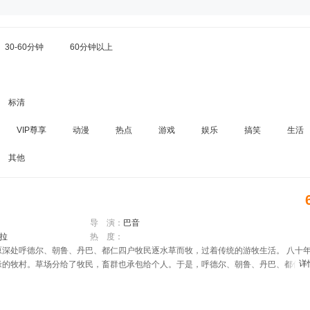
30-60分钟
60分钟以上
标清
VIP尊享
动漫
热点
游戏
娱乐
搞笑
生活
其他
导 演：
巴音
布拉
热 度：
原深处呼德尔、朝鲁、丹巴、都仁四户牧民逐水草而牧，过着传统的游牧生活。 八十
详
缘的牧村。草场分给了牧民，畜群也承包给个人。于是，呼德尔、朝鲁、丹巴、都仁四
化，人物命运也随之改变，一场历史性变革让草原发生着巨变… 改革开放让老一代牧
代牧人在草原上续写着新时代的创业故事。他们带着美好的理想和憧憬离开草原，去见
绕的草原永远召唤着他们，他们最终都回到了草原，开创着自己的生活、事业、收获着