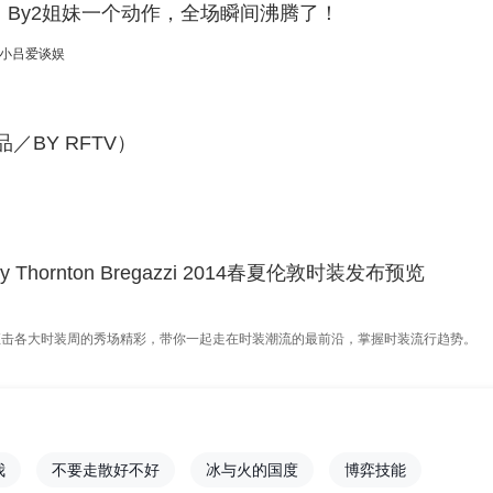
By2姐妹一个动作，全场瞬间沸腾了！
小吕爱谈娱
／BY RFTV）
 by Thornton Bregazzi 2014春夏伦敦时装发布预览
直击各大时装周的秀场精彩，带你一起走在时装潮流的最前沿，掌握时装流行趋势。
我
不要走散好不好
冰与火的国度
博弈技能