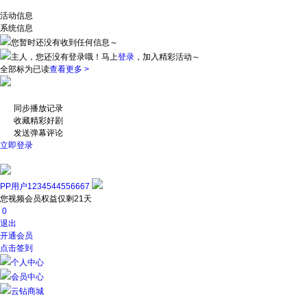
活动信息
系统信息
您暂时还没有收到任何信息～
主人，您还没有登录哦！
马上
登录
，加入精彩活动～
全部标为已读
查看更多 >
同步播放记录
收藏精彩好剧
发送弹幕评论
立即登录
PP用户1234544556667
您视频会员权益仅剩21天
0
退出
开通会员
点击签到
个人中心
会员中心
云钻商城