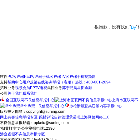
很抱歉，没有找到“
”
By
软件
PC客户端
Pad客户端
手机客户端
TV客户端
手机视频网
支持
帮助中心
用户反馈
在线咨询
举报（客服）热线：400-001-2094
拓展业务
视频会员
PPTV电视
集团业务
苏宁易购
星图金融
公司
关于我们
联系我们
全国互联网不良信息举报中心
上海市互联网不
营业执照
良信息举报中心
涉枪涉暴恐类违禁内容举报中心
版权投诉邮箱：copyright@suning.com
网上有害信息举报专区
跟帖评论自律管理承诺书
上海网警网络110
不良信息举报邮箱：ppkefu@suning.com
“扫黄打非”办公室举报电话12390
涉企虚假不实信息举报专区
本司运营游戏类产品适合18岁以上