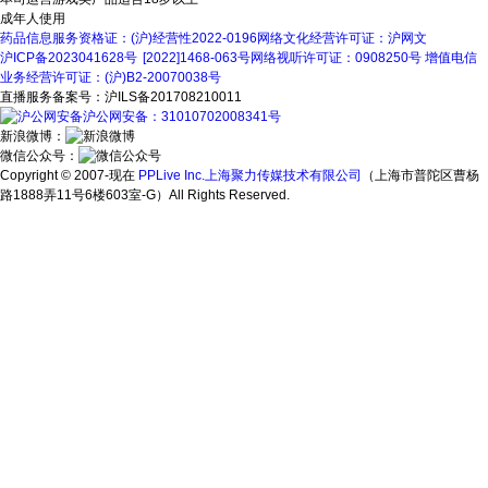
成年人使用
药品信息服务资格证：(沪)经营性2022-0196
网络文化经营许可证：沪网文
沪ICP备2023041628号
[2022]1468-063号
网络视听许可证：0908250号
增值电信
业务经营许可证：(沪)B2-20070038号
直播服务备案号：沪ILS备201708210011
沪公网安备：31010702008341号
新浪微博：
微信公众号：
Copyright © 2007-现在
PPLive Inc.上海聚力传媒技术有限公司
（上海市普陀区曹杨
路1888弄11号6楼603室-G）All Rights Reserved.