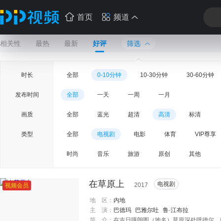
首页
频道
相关性
最热
最新
好评
筛选
时长
全部
0-10分钟
10-30分钟
30-60分钟
发布时间
全部
一天
一周
一月
画质
全部
蓝光
超清
高清
标清
类型
全部
电视剧
电影
体育
VIP尊享
时尚
音乐
旅游
原创
其他
在草原上
电视剧
2017
视频会员
地 区：
内地
主 演：
巴德玛
巴雅尔吐
鲁·江布拉
简 介：
在吉日嘎朗图（地名）草原深处呼德尔、