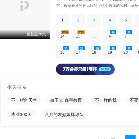
代，改革开放的春风吹到了这个边缘的牧村。草场
普通通的牧民家庭开始发生新的变化，人物命运也
生产生活发生着改变，也让年轻一代牧人在草原上
1
2
3
4
5
面的世界，去大学读书，但魂牵梦绕的草原永远召
情，友情和亲情，默默地实现着各自的价值。 经
更新至20集
14
15
...
6
7
渐成为现代化的新牧村。尤其是吉日嘎朗图草原上
着美好家园；他们在新的时代中，为全面建成小康社
16
17
18
19
20
相关搜索
不一样的天空
白玉堂 森宇教育
不一样的我
不要
毕业300天
八月的灰姑娘棒球队