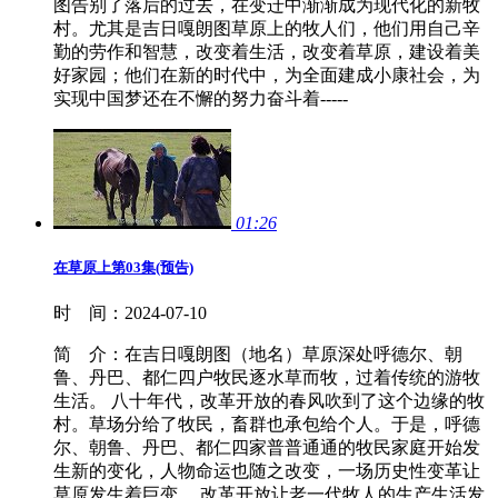
图告别了落后的过去，在变迁中渐渐成为现代化的新牧
村。尤其是吉日嘎朗图草原上的牧人们，他们用自己辛
勤的劳作和智慧，改变着生活，改变着草原，建设着美
好家园；他们在新的时代中，为全面建成小康社会，为
实现中国梦还在不懈的努力奋斗着-----
01:26
在草原上第03集(预告)
时 间：
2024-07-10
简 介：
在吉日嘎朗图（地名）草原深处呼德尔、朝
鲁、丹巴、都仁四户牧民逐水草而牧，过着传统的游牧
生活。 八十年代，改革开放的春风吹到了这个边缘的牧
村。草场分给了牧民，畜群也承包给个人。于是，呼德
尔、朝鲁、丹巴、都仁四家普普通通的牧民家庭开始发
生新的变化，人物命运也随之改变，一场历史性变革让
草原发生着巨变… 改革开放让老一代牧人的生产生活发