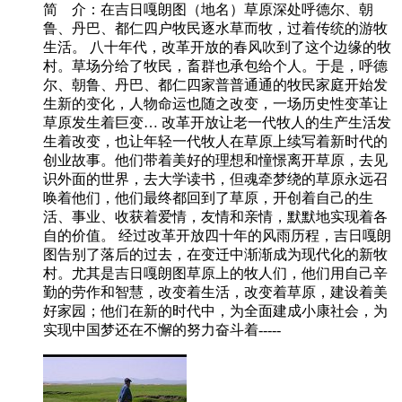
简 介：
在吉日嘎朗图（地名）草原深处呼德尔、朝
鲁、丹巴、都仁四户牧民逐水草而牧，过着传统的游牧
生活。 八十年代，改革开放的春风吹到了这个边缘的牧
村。草场分给了牧民，畜群也承包给个人。于是，呼德
尔、朝鲁、丹巴、都仁四家普普通通的牧民家庭开始发
生新的变化，人物命运也随之改变，一场历史性变革让
草原发生着巨变… 改革开放让老一代牧人的生产生活发
生着改变，也让年轻一代牧人在草原上续写着新时代的
创业故事。他们带着美好的理想和憧憬离开草原，去见
识外面的世界，去大学读书，但魂牵梦绕的草原永远召
唤着他们，他们最终都回到了草原，开创着自己的生
活、事业、收获着爱情，友情和亲情，默默地实现着各
自的价值。 经过改革开放四十年的风雨历程，吉日嘎朗
图告别了落后的过去，在变迁中渐渐成为现代化的新牧
村。尤其是吉日嘎朗图草原上的牧人们，他们用自己辛
勤的劳作和智慧，改变着生活，改变着草原，建设着美
好家园；他们在新的时代中，为全面建成小康社会，为
实现中国梦还在不懈的努力奋斗着-----