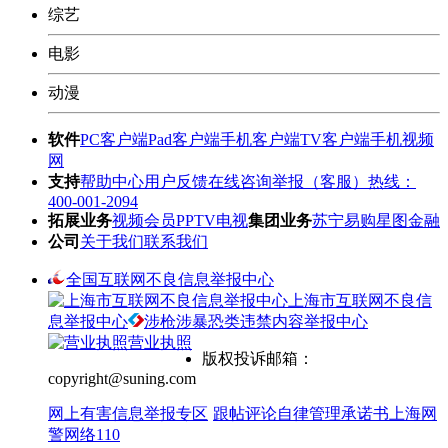
综艺
电影
动漫
软件
PC客户端
Pad客户端
手机客户端
TV客户端
手机视频
网
支持
帮助中心
用户反馈
在线咨询
举报（客服）热线：
400-001-2094
拓展业务
视频会员
PPTV电视
集团业务
苏宁易购
星图金融
公司
关于我们
联系我们
全国互联网不良信息举报中心
上海市互联网不良信
息举报中心
涉枪涉暴恐类违禁内容举报中心
营业执照
版权投诉邮箱：
copyright@suning.com
网上有害信息举报专区
跟帖评论自律管理承诺书
上海网
警网络110