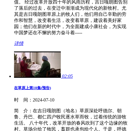
值。 经过改革开放四十年的风雨历程，吉日嘎朗图告别
了落后的过去，在变迁中渐渐成为现代化的新牧村。尤
其是吉日嘎朗图草原上的牧人们，他们用自己辛勤的劳
作和智慧，改变着生活，改变着草原，建设着美好家
园；他们在新的时代中，为全面建成小康社会，为实现
中国梦还在不懈的努力奋斗着-----
详情
02:05
在草原上第10集(预告)
时 间：
2024-07-10
简 介：
在吉日嘎朗图（地名）草原深处呼德尔、朝
鲁、丹巴、都仁四户牧民逐水草而牧，过着传统的游牧
生活。 八十年代，改革开放的春风吹到了这个边缘的牧
村。草场分给了牧民，畜群也承包给个人。于是，呼德