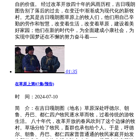
自的价值。 经过改革开放四十年的风雨历程，吉日嘎朗
图告别了落后的过去，在变迁中渐渐成为现代化的新牧
村。尤其是吉日嘎朗图草原上的牧人们，他们用自己辛
勤的劳作和智慧，改变着生活，改变着草原，建设着美
好家园；他们在新的时代中，为全面建成小康社会，为
实现中国梦还在不懈的努力奋斗着-----
01:35
在草原上第07集(预告)
时 间：
2024-07-10
简 介：
在吉日嘎朗图（地名）草原深处呼德尔、朝
鲁、丹巴、都仁四户牧民逐水草而牧，过着传统的游牧
生活。 八十年代，改革开放的春风吹到了这个边缘的牧
村。草场分给了牧民，畜群也承包给个人。于是，呼德
尔、朝鲁、丹巴、都仁四家普普通通的牧民家庭开始发