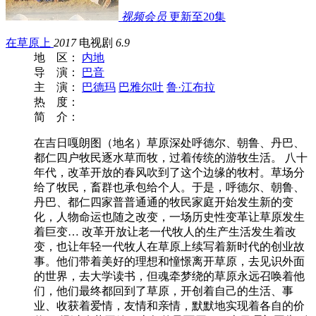
视频会员
更新至20集
在草原上
2017
电视剧
6.9
地 区：
内地
导 演：
巴音
主 演：
巴德玛
巴雅尔吐
鲁·江布拉
热 度：
简 介：
在吉日嘎朗图（地名）草原深处呼德尔、朝鲁、丹巴、
都仁四户牧民逐水草而牧，过着传统的游牧生活。 八十
年代，改革开放的春风吹到了这个边缘的牧村。草场分
给了牧民，畜群也承包给个人。于是，呼德尔、朝鲁、
丹巴、都仁四家普普通通的牧民家庭开始发生新的变
化，人物命运也随之改变，一场历史性变革让草原发生
着巨变… 改革开放让老一代牧人的生产生活发生着改
变，也让年轻一代牧人在草原上续写着新时代的创业故
事。他们带着美好的理想和憧憬离开草原，去见识外面
的世界，去大学读书，但魂牵梦绕的草原永远召唤着他
们，他们最终都回到了草原，开创着自己的生活、事
业、收获着爱情，友情和亲情，默默地实现着各自的价