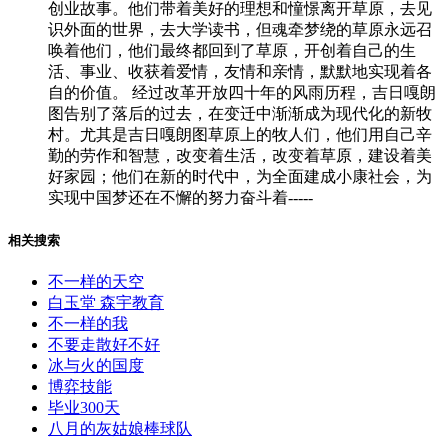
创业故事。他们带着美好的理想和憧憬离开草原，去见
识外面的世界，去大学读书，但魂牵梦绕的草原永远召
唤着他们，他们最终都回到了草原，开创着自己的生
活、事业、收获着爱情，友情和亲情，默默地实现着各
自的价值。 经过改革开放四十年的风雨历程，吉日嘎朗
图告别了落后的过去，在变迁中渐渐成为现代化的新牧
村。尤其是吉日嘎朗图草原上的牧人们，他们用自己辛
勤的劳作和智慧，改变着生活，改变着草原，建设着美
好家园；他们在新的时代中，为全面建成小康社会，为
实现中国梦还在不懈的努力奋斗着-----
相关搜索
不一样的天空
白玉堂 森宇教育
不一样的我
不要走散好不好
冰与火的国度
博弈技能
毕业300天
八月的灰姑娘棒球队