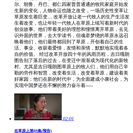
尔、朝鲁、丹巴、都仁四家普普通通的牧民家庭开始发
生新的变化，人物命运也随之改变，一场历史性变革让
草原发生着巨变… 改革开放让老一代牧人的生产生活发
生着改变，也让年轻一代牧人在草原上续写着新时代的
创业故事。他们带着美好的理想和憧憬离开草原，去见
识外面的世界，去大学读书，但魂牵梦绕的草原永远召
唤着他们，他们最终都回到了草原，开创着自己的生
活、事业、收获着爱情，友情和亲情，默默地实现着各
自的价值。 经过改革开放四十年的风雨历程，吉日嘎朗
图告别了落后的过去，在变迁中渐渐成为现代化的新牧
村。尤其是吉日嘎朗图草原上的牧人们，他们用自己辛
勤的劳作和智慧，改变着生活，改变着草原，建设着美
好家园；他们在新的时代中，为全面建成小康社会，为
实现中国梦还在不懈的努力奋斗着-----
02:01
在草原上第09集(预告)