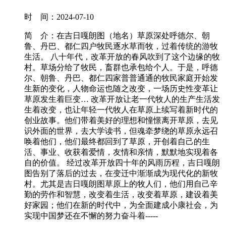
时 间：
2024-07-10
简 介：
在吉日嘎朗图（地名）草原深处呼德尔、朝
鲁、丹巴、都仁四户牧民逐水草而牧，过着传统的游牧
生活。 八十年代，改革开放的春风吹到了这个边缘的牧
村。草场分给了牧民，畜群也承包给个人。于是，呼德
尔、朝鲁、丹巴、都仁四家普普通通的牧民家庭开始发
生新的变化，人物命运也随之改变，一场历史性变革让
草原发生着巨变… 改革开放让老一代牧人的生产生活发
生着改变，也让年轻一代牧人在草原上续写着新时代的
创业故事。他们带着美好的理想和憧憬离开草原，去见
识外面的世界，去大学读书，但魂牵梦绕的草原永远召
唤着他们，他们最终都回到了草原，开创着自己的生
活、事业、收获着爱情，友情和亲情，默默地实现着各
自的价值。 经过改革开放四十年的风雨历程，吉日嘎朗
图告别了落后的过去，在变迁中渐渐成为现代化的新牧
村。尤其是吉日嘎朗图草原上的牧人们，他们用自己辛
勤的劳作和智慧，改变着生活，改变着草原，建设着美
好家园；他们在新的时代中，为全面建成小康社会，为
实现中国梦还在不懈的努力奋斗着-----