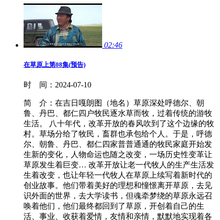
02:46
在草原上第08集(预告)
时 间：
2024-07-10
简 介：
在吉日嘎朗图（地名）草原深处呼德尔、朝
鲁、丹巴、都仁四户牧民逐水草而牧，过着传统的游牧
生活。 八十年代，改革开放的春风吹到了这个边缘的牧
村。草场分给了牧民，畜群也承包给个人。于是，呼德
尔、朝鲁、丹巴、都仁四家普普通通的牧民家庭开始发
生新的变化，人物命运也随之改变，一场历史性变革让
草原发生着巨变… 改革开放让老一代牧人的生产生活发
生着改变，也让年轻一代牧人在草原上续写着新时代的
创业故事。他们带着美好的理想和憧憬离开草原，去见
识外面的世界，去大学读书，但魂牵梦绕的草原永远召
唤着他们，他们最终都回到了草原，开创着自己的生
活、事业、收获着爱情，友情和亲情，默默地实现着各