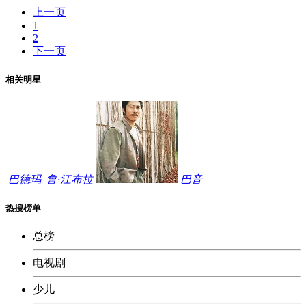
上一页
1
2
下一页
相关明星
巴德玛
鲁·江布拉
巴音
热搜榜单
总榜
电视剧
少儿