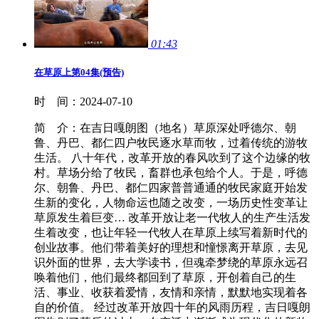
01:43
在草原上第04集(预告)
时 间：
2024-07-10
简 介：
在吉日嘎朗图（地名）草原深处呼德尔、朝
鲁、丹巴、都仁四户牧民逐水草而牧，过着传统的游牧
生活。 八十年代，改革开放的春风吹到了这个边缘的牧
村。草场分给了牧民，畜群也承包给个人。于是，呼德
尔、朝鲁、丹巴、都仁四家普普通通的牧民家庭开始发
生新的变化，人物命运也随之改变，一场历史性变革让
草原发生着巨变… 改革开放让老一代牧人的生产生活发
生着改变，也让年轻一代牧人在草原上续写着新时代的
创业故事。他们带着美好的理想和憧憬离开草原，去见
识外面的世界，去大学读书，但魂牵梦绕的草原永远召
唤着他们，他们最终都回到了草原，开创着自己的生
活、事业、收获着爱情，友情和亲情，默默地实现着各
自的价值。 经过改革开放四十年的风雨历程，吉日嘎朗