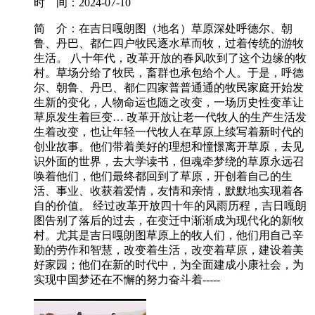
时 间：
2024-07-10
简 介：
在吉日嘎朗图（地名）草原深处呼德尔、朝
鲁、丹巴、都仁四户牧民逐水草而牧，过着传统的游牧
生活。 八十年代，改革开放的春风吹到了这个边缘的牧
村。草场分给了牧民，畜群也承包给个人。于是，呼德
尔、朝鲁、丹巴、都仁四家普普通通的牧民家庭开始发
生新的变化，人物命运也随之改变，一场历史性变革让
草原发生着巨变… 改革开放让老一代牧人的生产生活发
生着改变，也让年轻一代牧人在草原上续写着新时代的
创业故事。他们带着美好的理想和憧憬离开草原，去见
识外面的世界，去大学读书，但魂牵梦绕的草原永远召
唤着他们，他们最终都回到了草原，开创着自己的生
活、事业、收获着爱情，友情和亲情，默默地实现着各
自的价值。 经过改革开放四十年的风雨历程，吉日嘎朗
图告别了落后的过去，在变迁中渐渐成为现代化的新牧
村。尤其是吉日嘎朗图草原上的牧人们，他们用自己辛
勤的劳作和智慧，改变着生活，改变着草原，建设着美
好家园；他们在新的时代中，为全面建成小康社会，为
实现中国梦还在不懈的努力奋斗着-----