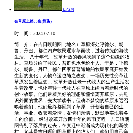
02:08
在草原上第05集(预告)
时 间：
2024-07-10
简 介：
在吉日嘎朗图（地名）草原深处呼德尔、朝
鲁、丹巴、都仁四户牧民逐水草而牧，过着传统的游牧
生活。 八十年代，改革开放的春风吹到了这个边缘的牧
村。草场分给了牧民，畜群也承包给个人。于是，呼德
尔、朝鲁、丹巴、都仁四家普普通通的牧民家庭开始发
生新的变化，人物命运也随之改变，一场历史性变革让
草原发生着巨变… 改革开放让老一代牧人的生产生活发
生着改变，也让年轻一代牧人在草原上续写着新时代的
创业故事。他们带着美好的理想和憧憬离开草原，去见
识外面的世界，去大学读书，但魂牵梦绕的草原永远召
唤着他们，他们最终都回到了草原，开创着自己的生
活、事业、收获着爱情，友情和亲情，默默地实现着各
自的价值。 经过改革开放四十年的风雨历程，吉日嘎朗
图告别了落后的过去，在变迁中渐渐成为现代化的新牧
村。尤其是吉日嘎朗图草原上的牧人们，他们用自己辛