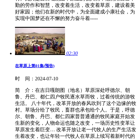
勤的劳作和智慧，改变着生活，改变着草原，建设着美
好家园；他们在新的时代中，为全面建成小康社会，为
实现中国梦还在不懈的努力奋斗着-----
02:30
在草原上第01集(预告)
时 间：
2024-07-10
简 介：
在吉日嘎朗图（地名）草原深处呼德尔、朝
鲁、丹巴、都仁四户牧民逐水草而牧，过着传统的游牧
生活。 八十年代，改革开放的春风吹到了这个边缘的牧
村。草场分给了牧民，畜群也承包给个人。于是，呼德
尔、朝鲁、丹巴、都仁四家普普通通的牧民家庭开始发
生新的变化，人物命运也随之改变，一场历史性变革让
草原发生着巨变… 改革开放让老一代牧人的生产生活发
生着改变，也让年轻一代牧人在草原上续写着新时代的