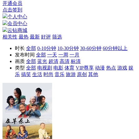
开通会员
点击签到
个人中心
会员中心
云钻商城
相关性
最热
最新
好评
筛选
时长
全部
0-10分钟
10-30分钟
30-60分钟
60分钟以上
发布时间
全部
一天
一周
一月
画质
全部
蓝光
超清
高清
标清
类型
全部
电视剧
电影
体育
VIP尊享
动漫
热点
游戏
娱
乐
搞笑
生活
时尚
音乐
旅游
原创
其他