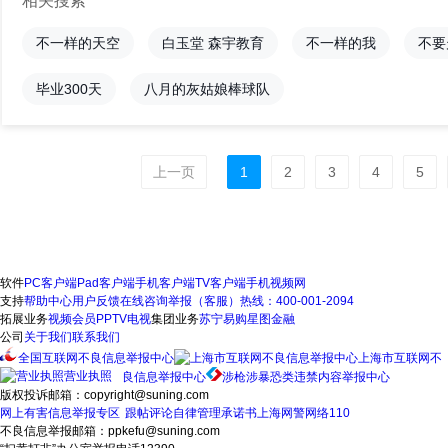
相关搜索
不一样的天空
白玉堂 森宇教育
不一样的我
不要
毕业300天
八月的灰姑娘棒球队
上一页
1
2
3
4
5
软件
PC客户端
Pad客户端
手机客户端
TV客户端
手机视频网
支持
帮助中心
用户反馈
在线咨询
举报（客服）热线：400-001-2094
拓展业务
视频会员
PPTV电视
集团业务
苏宁易购
星图金融
公司
关于我们
联系我们
全国互联网不良信息举报中心
上海市互联网不
营业执照
良信息举报中心
涉枪涉暴恐类违禁内容举报中心
版权投诉邮箱：copyright@suning.com
网上有害信息举报专区
跟帖评论自律管理承诺书
上海网警网络110
不良信息举报邮箱：ppkefu@suning.com