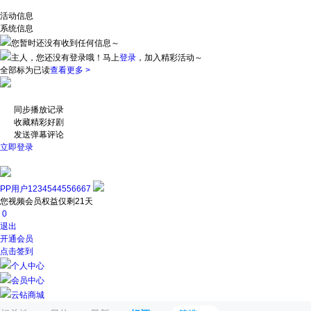
活动信息
系统信息
您暂时还没有收到任何信息～
主人，您还没有登录哦！
马上
登录
，加入精彩活动～
全部标为已读
查看更多 >
同步播放记录
收藏精彩好剧
发送弹幕评论
立即登录
PP用户1234544556667
您视频会员权益仅剩21天
0
退出
开通会员
点击签到
个人中心
会员中心
云钻商城