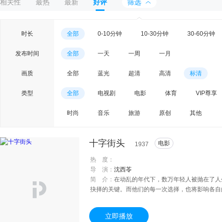
相关性
最热
最新
好评
筛选
时长
全部
0-10分钟
10-30分钟
30-60分钟
发布时间
全部
一天
一周
一月
画质
全部
蓝光
超清
高清
标清
类型
全部
电视剧
电影
体育
VIP尊享
时尚
音乐
旅游
原创
其他
十字街头
电影
1937
热 度：
导 演：
沈西苓
简 介：
在动乱的年代下，数万年轻人被抛在了人
抉择的关键。而他们的每一次选择，也将影响各自
找不到工作，一度起了轻生的念头，关键时刻被老
空有一身才学却无法在乱世找到自己的位置。绝望
立即播放
到一份工作。在一次冲突中，老赵结识了在纱厂