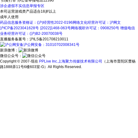
“扫黄打非”办公室举报电话12390
涉企虚假不实信息举报专区
本司运营游戏类产品适合18岁以上
成年人使用
药品信息服务资格证：(沪)经营性2022-0196
网络文化经营许可证：沪网文
沪ICP备2023041628号
[2022]1468-063号
网络视听许可证：0908250号
增值电信
业务经营许可证：(沪)B2-20070038号
直播服务备案号：沪ILS备201708210011
沪公网安备：31010702008341号
新浪微博：
微信公众号：
Copyright © 2007-现在
PPLive Inc.上海聚力传媒技术有限公司
（上海市普陀区曹杨
路1888弄11号6楼603室-G）All Rights Reserved.