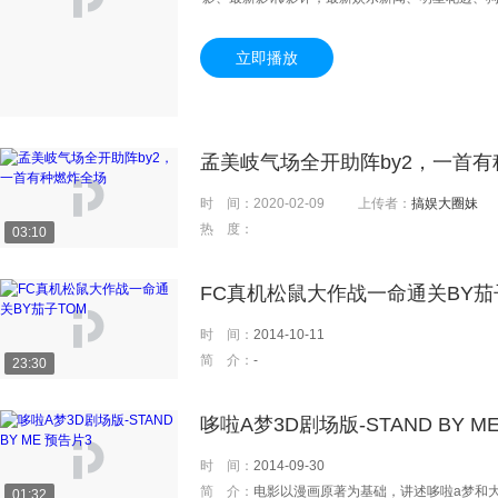
选秀、情感、时尚娱乐、明星圈动等，是您获取内
立即播放
孟美岐气场全开助阵by2，一首
时 间：
2020-02-09
上传者：
搞娱大圈妹
热 度：
03:10
FC真机松鼠大作战一命通关BY茄
时 间：
2014-10-11
简 介：
-
23:30
哆啦A梦3D剧场版-STAND BY M
时 间：
2014-09-30
简 介：
电影以漫画原著为基础，讲述哆啦a梦和大雄之间相遇与分别的故事。山崎贵导演强调电影的魅力说
01:32