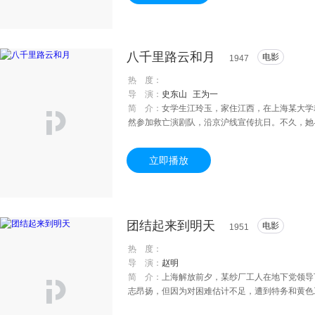
年轻人们摸索寻找着未来的路……
八千里路云和月
电影
1947
热 度：
导 演：
史东山
王为一
简 介：
女学生江玲玉，家住江西，在上海某大学
然参加救亡演剧队，沿京沪线宣传抗日。不久，她
黔，到达重庆。这时周家荣假公务之名，来重庆做
婚。周家荣摇身变为“接收大员”，返沪前寻访玲
立即播放
不得已仍寄居姨母家。周家荣靠“接收”大发横财
小学教师，玲玉在一家报社任记者。不久，礼彬因
盆，玲玉准备写稿揭发周家荣“劫收”的罪恶，因
送往医院，即赶赴医院探视。玲玉已早产，医嘱需
团结起来到明天
电影
1951
热 度：
导 演：
赵明
简 介：
上海解放前夕，某纱厂工人在地下党领导
志昂扬，但因为对困难估计不足，遭到特务和黄色
芳因势利导，领导工人群众改变斗争策略，避免了