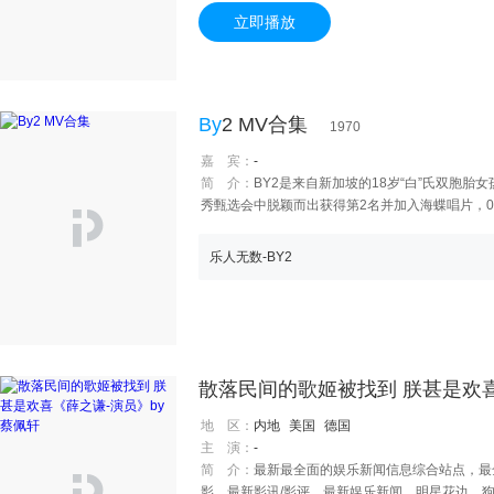
色工会，掌握敌人的阴谋和动向。这时，国民党党
立即播放
机进行血腥镇压，工人们不怕牺牲予以回击，终于
海时，国民党当局企图掠夺生产物质和破坏生产设
阴谋，工厂终于完好地回到人民的手中。
By
2 MV合集
1970
嘉 宾：
-
简 介：
BY2是来自新加坡的18岁“白”氏双胞胎女
秀甄选会中脱颖而出获得第2名并加入海蝶唱片，08
乐人无数-BY2
散落民间的歌姬被找到 朕甚是欢
地 区：
内地
美国
德国
主 演：
-
简 介：
最新最全面的娱乐新闻信息综合站点，最
影、最新影讯/影评，最新娱乐新闻、明星花边、