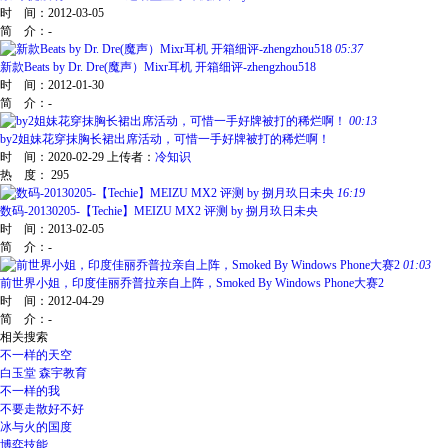
时 间：
2012-03-05
简 介：
-
05:37
新款Beats by Dr. Dre(魔声）Mixr耳机 开箱细评-zhengzhou518
时 间：
2012-01-30
简 介：
-
00:13
by2姐妹花穿抹胸长裙出席活动，可惜一手好牌被打的稀烂啊！
时 间：
2020-02-29
上传者：
冷知识
热 度：
295
16:19
数码-20130205-【Techie】MEIZU MX2 评测 by 捌月玖日未央
时 间：
2013-02-05
简 介：
-
01:03
前世界小姐，印度佳丽乔普拉亲自上阵，Smoked By Windows Phone大赛2
时 间：
2012-04-29
简 介：
-
相关搜索
不一样的天空
白玉堂 森宇教育
不一样的我
不要走散好不好
冰与火的国度
博弈技能