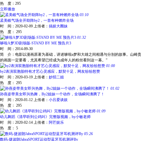
热 度：
295
立即播放
03:10
孟美岐气场全开助阵by2，一首有种燃炸全场
时 间：
2020-02-09
上传者：
搞娱大圈妹
热 度：
295
01:32
哆啦A梦3D剧场版-STAND BY ME 预告片3
时 间：
2014-09-30
简 介：
电影以漫画原著为基础，讲述哆啦a梦和大雄之间相遇与分别的故事。山崎贵
的画面一定要看，尤其希望已经成为成年人的粉丝看到这一幕。”
01:00
by2表演双胞胎特有才艺心灵感应，默契十足，网友纷纷怒赞
时 间：
2020-03-19
上传者：
妙招二姐
热 度：
295
01:02
孙燕姿带美女即兴热舞，By2姐妹一个动作，全场瞬间沸腾了！
时 间：
2020-01-12
上传者：
小吕爱谈娱
热 度：
295
01:09
幼儿舞蹈《清早听到公鸡叫》完整版视频，by小敏老师
时 间：
2020-02-14
上传者：
阿芒娱乐
热 度：
5
05:26
数码-捷波朗JabraSPORT运动型蓝牙耳机测评By