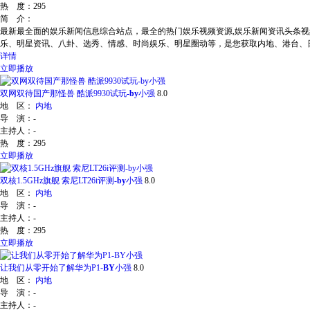
热 度：
295
简 介：
最新最全面的娱乐新闻信息综合站点，最全的热门娱乐视频资源,娱乐新闻资讯头条视
乐、明星资讯、八卦、选秀、情感、时尚娱乐、明星圈动等，是您获取内地、港台、
详情
立即播放
双网双待国产那怪兽 酷派9930试玩
-by
小强
8.0
地 区：
内地
导 演：
-
主持人：
-
热 度：
295
立即播放
双核1.5GHz旗舰 索尼LT26i评测
-by
小强
8.0
地 区：
内地
导 演：
-
主持人：
-
热 度：
295
立即播放
让我们从零开始了解华为P1
-BY
小强
8.0
地 区：
内地
导 演：
-
主持人：
-