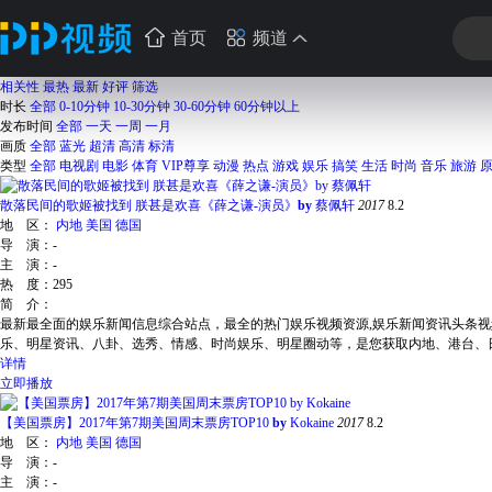
首页
频道
相关性
最热
最新
好评
筛选
时长
全部
0-10分钟
10-30分钟
30-60分钟
60分钟以上
发布时间
全部
一天
一周
一月
画质
全部
蓝光
超清
高清
标清
类型
全部
电视剧
电影
体育
VIP尊享
动漫
热点
游戏
娱乐
搞笑
生活
时尚
音乐
旅游
散落民间的歌姬被找到 朕甚是欢喜《薛之谦-演员》
by
蔡佩轩
2017
8.2
地 区：
内地
美国
德国
导 演：
-
主 演：
-
热 度：
295
简 介：
最新最全面的娱乐新闻信息综合站点，最全的热门娱乐视频资源,娱乐新闻资讯头条视
乐、明星资讯、八卦、选秀、情感、时尚娱乐、明星圈动等，是您获取内地、港台、
详情
立即播放
【美国票房】2017年第7期美国周末票房TOP10
by
Kokaine
2017
8.2
地 区：
内地
美国
德国
导 演：
-
主 演：
-