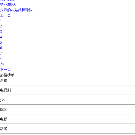
毕业300天
八月的灰姑娘棒球队
上一页
1
2
3
4
5
6
7
···
28
下一页
热搜榜单
总榜
电视剧
少儿
综艺
电影
动漫