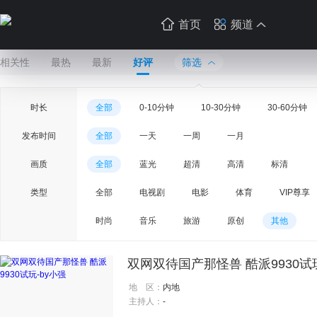
首页
频道
相关性
最热
最新
好评
筛选
时长
全部
0-10分钟
10-30分钟
30-60分钟
发布时间
全部
一天
一周
一月
画质
全部
蓝光
超清
高清
标清
类型
全部
电视剧
电影
体育
VIP尊享
时尚
音乐
旅游
原创
其他
双网双待国产那怪兽 酷派9930试
地 区：
内地
主持人：
-