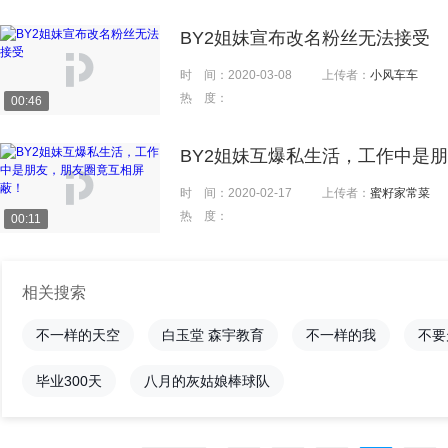
BY2姐妹宣布改名粉丝无法接受
时 间：
2020-03-08
上传者：
小风车车
热 度：
00:46
BY2姐妹互爆私生活，工作中是
时 间：
2020-02-17
上传者：
蜜籽家常菜
热 度：
00:11
相关搜索
不一样的天空
白玉堂 森宇教育
不一样的我
不要
毕业300天
八月的灰姑娘棒球队