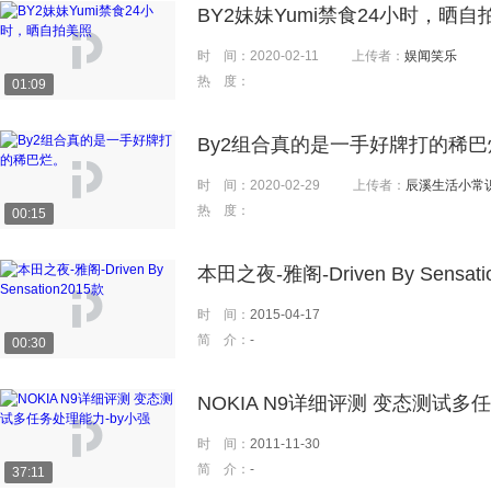
BY2妹妹Yumi禁食24小时，晒自
时 间：
2020-02-11
上传者：
娱闻笑乐
热 度：
01:09
By2组合真的是一手好牌打的稀巴
时 间：
2020-02-29
上传者：
辰溪生活小常
热 度：
00:15
本田之夜-雅阁-Driven By Sensati
时 间：
2015-04-17
简 介：
-
00:30
NOKIA N9详细评测 变态测试多
时 间：
2011-11-30
简 介：
-
37:11