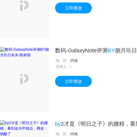
立即播放
数码-GalaxyNote评测
BY
捌月玖日
地 区：
内地
主持人：
-
立即播放
by
2才是《明日之子》的腰精，看到
地 区：
内地