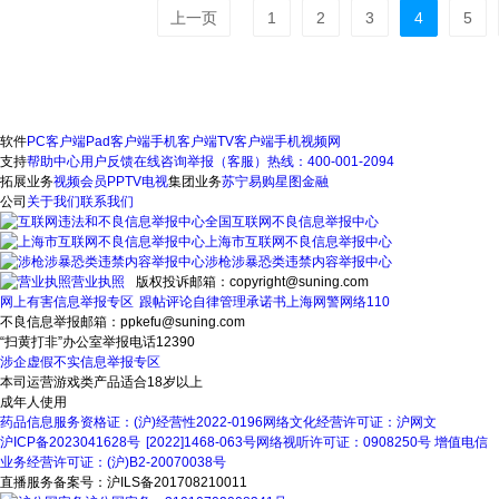
上一页
1
2
3
4
5
软件
PC客户端
Pad客户端
手机客户端
TV客户端
手机视频网
支持
帮助中心
用户反馈
在线咨询
举报（客服）热线：400-001-2094
拓展业务
视频会员
PPTV电视
集团业务
苏宁易购
星图金融
公司
关于我们
联系我们
全国互联网不良信息举报中心
上海市互联网不良信息举报中心
涉枪涉暴恐类违禁内容举报中心
营业执照
版权投诉邮箱：copyright@suning.com
网上有害信息举报专区
跟帖评论自律管理承诺书
上海网警网络110
不良信息举报邮箱：ppkefu@suning.com
“扫黄打非”办公室举报电话12390
涉企虚假不实信息举报专区
本司运营游戏类产品适合18岁以上
成年人使用
药品信息服务资格证：(沪)经营性2022-0196
网络文化经营许可证：沪网文
沪ICP备2023041628号
[2022]1468-063号
网络视听许可证：0908250号
增值电信
业务经营许可证：(沪)B2-20070038号
直播服务备案号：沪ILS备201708210011