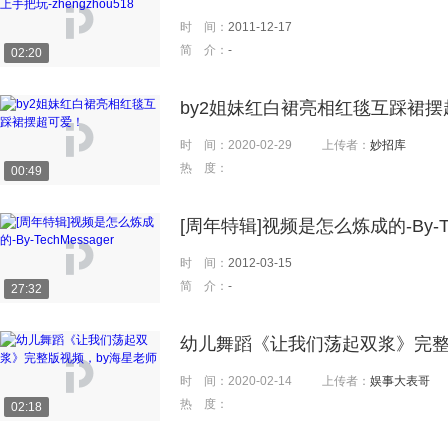
时 间：
2011-12-17
简 介：
-
02:20
by2姐妹红白裙亮相红毯互踩裙摆
时 间：
2020-02-29
上传者：
妙招库
热 度：
00:49
[周年特辑]视频是怎么炼成的-By-Tec
时 间：
2012-03-15
简 介：
-
27:32
幼儿舞蹈《让我们荡起双浆》完整
时 间：
2020-02-14
上传者：
娱事大表哥
热 度：
02:18