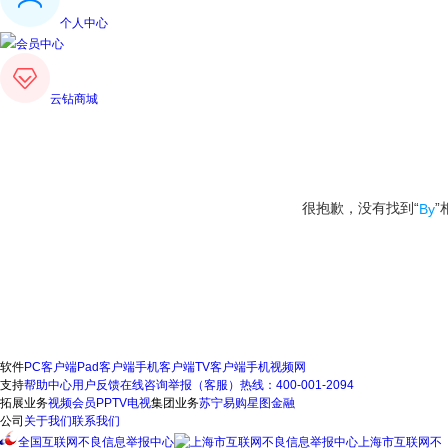
个人中心
会员中心
云钻商城
很抱歉，没有找到“
”
By
软件
PC客户端
Pad客户端
手机客户端
TV客户端
手机视频网
支持
帮助中心
用户反馈
在线咨询
举报（客服）热线：400-001-2094
拓展业务
视频会员
PPTV电视
集团业务
苏宁易购
星图金融
公司
关于我们
联系我们
全国互联网不良信息举报中心
上海市互联网不