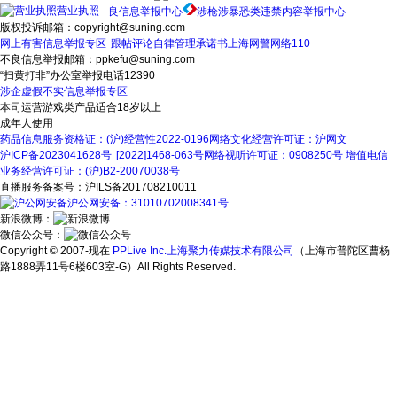
营业执照
良信息举报中心
涉枪涉暴恐类违禁内容举报中心
版权投诉邮箱：copyright@suning.com
网上有害信息举报专区
跟帖评论自律管理承诺书
上海网警网络110
不良信息举报邮箱：ppkefu@suning.com
“扫黄打非”办公室举报电话12390
涉企虚假不实信息举报专区
本司运营游戏类产品适合18岁以上
成年人使用
药品信息服务资格证：(沪)经营性2022-0196
网络文化经营许可证：沪网文
沪ICP备2023041628号
[2022]1468-063号
网络视听许可证：0908250号
增值电信
业务经营许可证：(沪)B2-20070038号
直播服务备案号：沪ILS备201708210011
沪公网安备：31010702008341号
新浪微博：
微信公众号：
Copyright © 2007-现在
PPLive Inc.上海聚力传媒技术有限公司
（上海市普陀区曹杨
路1888弄11号6楼603室-G）All Rights Reserved.