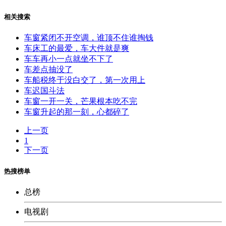
相关搜索
车窗紧闭不开空调，谁顶不住谁掏钱
车床工的最爱，车大件就是爽
车车再小一点就坐不下了
车差点抽没了
车船税终于没白交了，第一次用上
车迟国斗法
车窗一开一关，芒果根本吃不完
车窗升起的那一刻，心都碎了
上一页
1
下一页
热搜榜单
总榜
电视剧