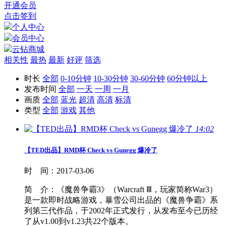
开通会员
点击签到
个人中心
会员中心
云钻商城
相关性
最热
最新
好评
筛选
时长
全部
0-10分钟
10-30分钟
30-60分钟
60分钟以上
发布时间
全部
一天
一周
一月
画质
全部
蓝光
超清
高清
标清
类型
全部
游戏
其他
14:02
【TED出品】RMD杯 Check vs Gunegg 爆冷了
时 间：
2017-03-06
简 介：
《魔兽争霸3》（Warcraft Ⅲ，玩家简称War3）
是一款即时战略游戏，暴雪公司出品的《魔兽争霸》系
列第三代作品，于2002年正式发行，从发布至今已历经
了从v1.00到v1.23共22个版本。