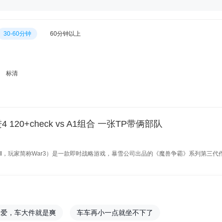
30-60分钟
60分钟以上
标清
 120+check vs A1组合 一张TP带俩部队
War3）是一款即时战略游戏，暴雪公司出品的《魔兽争霸》系列第三代作品，于2002年正式发行，从发布至今已历经了从v1.00到v1.23共22个版本
最爱，车大件就是爽
车车再小一点就坐不下了