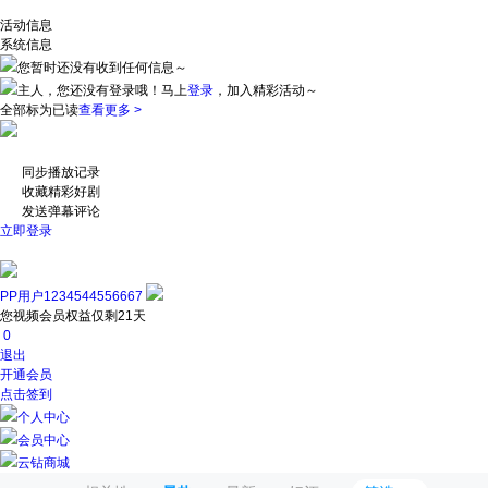
活动信息
系统信息
您暂时还没有收到任何信息～
主人，您还没有登录哦！
马上
登录
，加入精彩活动～
全部标为已读
查看更多 >
同步播放记录
收藏精彩好剧
发送弹幕评论
立即登录
PP用户1234544556667
您视频会员权益仅剩21天
0
退出
开通会员
点击签到
个人中心
会员中心
云钻商城