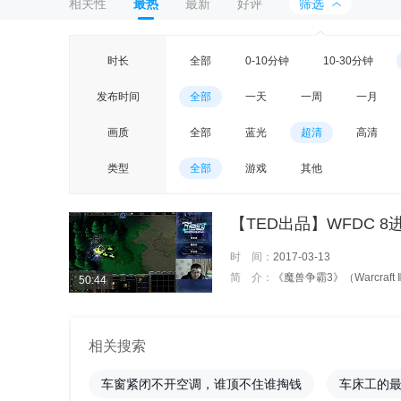
相关性
最热
最新
好评
筛选
时长
全部
0-10分钟
10-30分钟
发布时间
全部
一天
一周
一月
画质
全部
蓝光
超清
高清
类型
全部
游戏
其他
【TED出品】WFDC 8进4
时 间：
2017-03-13
简 介：
《魔兽争霸3》（Warcraft Ⅲ，玩家简称
50:44
相关搜索
车窗紧闭不开空调，谁顶不住谁掏钱
车床工的