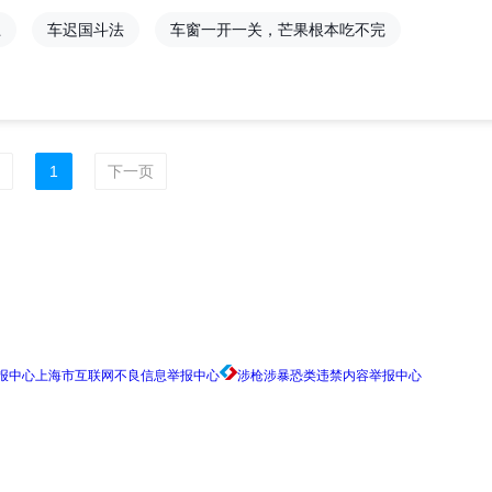
上
车迟国斗法
车窗一开一关，芒果根本吃不完
1
下一页
上海市互联网不良信息举报中心
涉枪涉暴恐类违禁内容举报中心