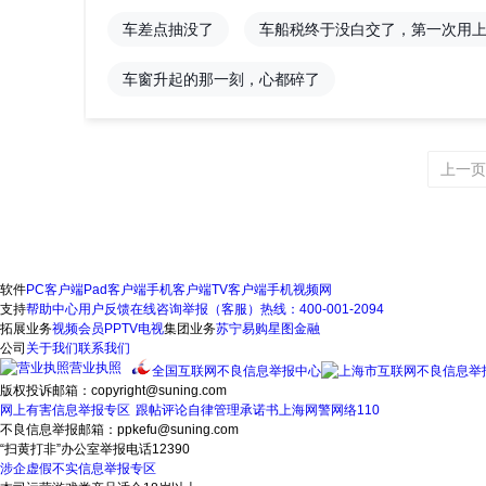
车差点抽没了
车船税终于没白交了，第一次用
车窗升起的那一刻，心都碎了
上一页
软件
PC客户端
Pad客户端
手机客户端
TV客户端
手机视频网
支持
帮助中心
用户反馈
在线咨询
举报（客服）热线：400-001-2094
拓展业务
视频会员
PPTV电视
集团业务
苏宁易购
星图金融
公司
关于我们
联系我们
营业执照
全国互联网不良信息举报中心
版权投诉邮箱：copyright@suning.com
网上有害信息举报专区
跟帖评论自律管理承诺书
上海网警网络110
不良信息举报邮箱：ppkefu@suning.com
“扫黄打非”办公室举报电话12390
涉企虚假不实信息举报专区