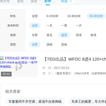
相关性
最热
最新
好评
筛选
时长
全部
0-10分钟
10-30分钟
30-60分钟
发布时间
全部
一天
一周
一月
画质
全部
蓝光
超清
高清
标清
类型
全部
游戏
其他
【TED出品】WFDC 8进4 120+c
时 间：
2017-03-13
简 介：
《魔兽争霸3》（Warcraft Ⅲ，玩家简称War3）是一款即时战略游
50:44
相关搜索
车窗紧闭不开空调，谁顶不住谁掏钱
车床工的最爱，车大件