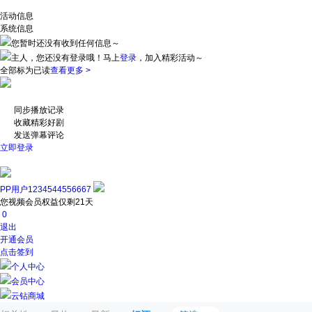
活动信息
系统信息
您暂时还没有收到任何信息～
主人，您还没有登录哦！
马上
登录
，加入精彩活动～
全部标为已读
查看更多 >
同步播放记录
收藏精彩好剧
发送弹幕评论
立即登录
PP用户1234544556667
您视频会员权益仅剩21天
0
退出
开通会员
点击签到
个人中心
会员中心
云钻商城