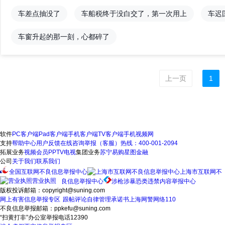
车差点抽没了
车船税终于没白交了，第一次用上
车迟
车窗升起的那一刻，心都碎了
上一页
1
软件
PC客户端
Pad客户端
手机客户端
TV客户端
手机视频网
支持
帮助中心
用户反馈
在线咨询
举报（客服）热线：400-001-2094
拓展业务
视频会员
PPTV电视
集团业务
苏宁易购
星图金融
公司
关于我们
联系我们
全国互联网不良信息举报中心
上海市互联网不
营业执照
良信息举报中心
涉枪涉暴恐类违禁内容举报中心
版权投诉邮箱：copyright@suning.com
网上有害信息举报专区
跟帖评论自律管理承诺书
上海网警网络110
不良信息举报邮箱：ppkefu@suning.com
“扫黄打非”办公室举报电话12390