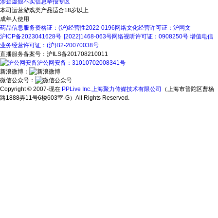
涉企虚假不实信息举报专区
本司运营游戏类产品适合18岁以上
成年人使用
药品信息服务资格证：(沪)经营性2022-0196
网络文化经营许可证：沪网文
沪ICP备2023041628号
[2022]1468-063号
网络视听许可证：0908250号
增值电信
业务经营许可证：(沪)B2-20070038号
直播服务备案号：沪ILS备201708210011
沪公网安备：31010702008341号
新浪微博：
微信公众号：
Copyright © 2007-现在
PPLive Inc.上海聚力传媒技术有限公司
（上海市普陀区曹杨
路1888弄11号6楼603室-G）All Rights Reserved.