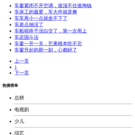
车窗紧闭不开空调，谁顶不住谁掏钱
车床工的最爱，车大件就是爽
车车再小一点就坐不下了
车差点抽没了
车船税终于没白交了，第一次用上
车迟国斗法
车窗一开一关，芒果根本吃不完
车窗升起的那一刻，心都碎了
上一页
1
下一页
热搜榜单
总榜
电视剧
少儿
综艺