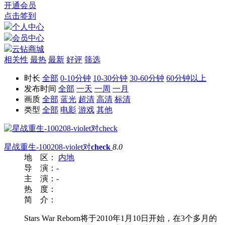
开通会员
点击签到
个人中心
会员中心
云钻商城
相关性
最热
最新
好评
筛选
时长
全部
0-10分钟
10-30分钟
30-60分钟
60分钟以上
发布时间
全部
一天
一周
一月
画质
全部
蓝光
超清
高清
标清
类型
全部
电影
游戏
其他
星战重生-100208-violet对
check
8.0
地 区：
内地
导 演：
-
主 演：
-
热 度：
简 介：
Stars War Reborn将于2010年1月10日开始，在3个多月的