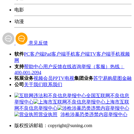
电影
动漫
意见反馈
软件
PC客户端
Pad客户端
手机客户端
TV客户端
手机视频
网
支持
帮助中心
用户反馈
在线咨询
举报（客服）热线：
400-001-2094
拓展业务
视频会员
PPTV电视
集团业务
苏宁易购
星图金融
公司
关于我们
联系我们
全国互联网不良信息
举报中心
上海市互联
网不良信息举报中心
营业执照
涉枪涉暴恐类违禁内容举报中心
版权投诉邮箱：copyright@suning.com