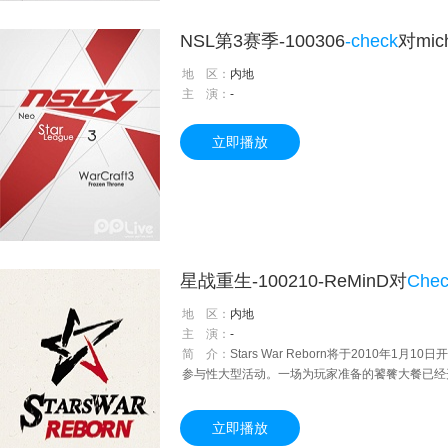
NSL第3赛季-100306
-check
对mich
地 区：
内地
主 演：
-
立即播放
星战重生-100210-ReMinD对
Chec
地 区：
内地
主 演：
-
简 介：
Stars War Reborn将于2010年
参与性大型活动。一场为玩家准备的饕餮大餐已经
立即播放