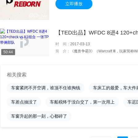
立即播放
【TED出品】WFDC 8进4 120+c
时 间：
2017-03-13
简 介：
《魔兽争霸3》（Warcraft Ⅲ，玩家简称War3）是一款即时战略游
50:44
相关搜索
车窗紧闭不开空调，谁顶不住谁掏钱
车床工的最爱，车大件
车差点抽没了
车船税终于没白交了，第一次用上
车迟
车窗升起的那一刻，心都碎了