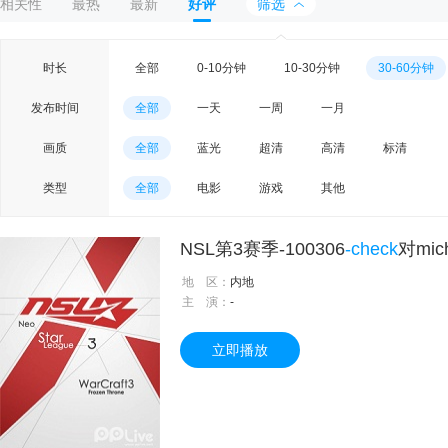
相关性
最热
最新
好评
筛选
时长
全部
0-10分钟
10-30分钟
30-60分钟
发布时间
全部
一天
一周
一月
画质
全部
蓝光
超清
高清
标清
类型
全部
电影
游戏
其他
NSL第3赛季-100306
-check
对mich
地 区：
内地
主 演：
-
立即播放