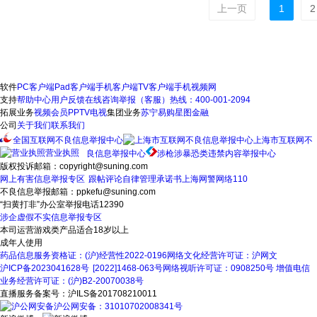
上一页
1
2
软件
PC客户端
Pad客户端
手机客户端
TV客户端
手机视频网
支持
帮助中心
用户反馈
在线咨询
举报（客服）热线：400-001-2094
拓展业务
视频会员
PPTV电视
集团业务
苏宁易购
星图金融
公司
关于我们
联系我们
全国互联网不良信息举报中心
上海市互联网不
营业执照
良信息举报中心
涉枪涉暴恐类违禁内容举报中心
版权投诉邮箱：copyright@suning.com
网上有害信息举报专区
跟帖评论自律管理承诺书
上海网警网络110
不良信息举报邮箱：ppkefu@suning.com
“扫黄打非”办公室举报电话12390
涉企虚假不实信息举报专区
本司运营游戏类产品适合18岁以上
成年人使用
药品信息服务资格证：(沪)经营性2022-0196
网络文化经营许可证：沪网文
沪ICP备2023041628号
[2022]1468-063号
网络视听许可证：0908250号
增值电信
业务经营许可证：(沪)B2-20070038号
直播服务备案号：沪ILS备201708210011
沪公网安备：31010702008341号