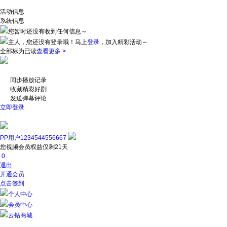
活动信息
系统信息
您暂时还没有收到任何信息～
主人，您还没有登录哦！
马上
登录
，加入精彩活动～
全部标为已读
查看更多 >
同步播放记录
收藏精彩好剧
发送弹幕评论
立即登录
PP用户1234544556667
您视频会员权益仅剩21天
0
退出
开通会员
点击签到
个人中心
会员中心
云钻商城