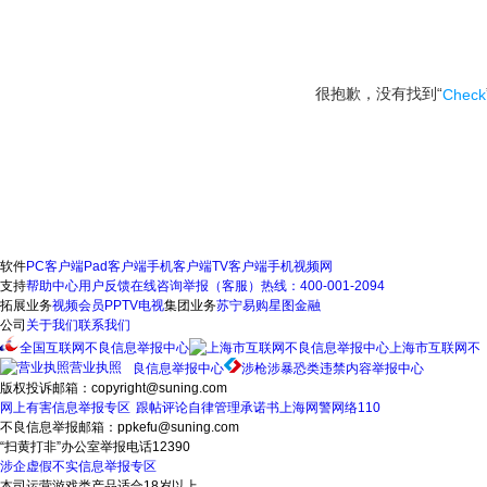
很抱歉，没有找到“
Check
软件
PC客户端
Pad客户端
手机客户端
TV客户端
手机视频网
支持
帮助中心
用户反馈
在线咨询
举报（客服）热线：400-001-2094
拓展业务
视频会员
PPTV电视
集团业务
苏宁易购
星图金融
公司
关于我们
联系我们
全国互联网不良信息举报中心
上海市互联网不
营业执照
良信息举报中心
涉枪涉暴恐类违禁内容举报中心
版权投诉邮箱：copyright@suning.com
网上有害信息举报专区
跟帖评论自律管理承诺书
上海网警网络110
不良信息举报邮箱：ppkefu@suning.com
“扫黄打非”办公室举报电话12390
涉企虚假不实信息举报专区
本司运营游戏类产品适合18岁以上