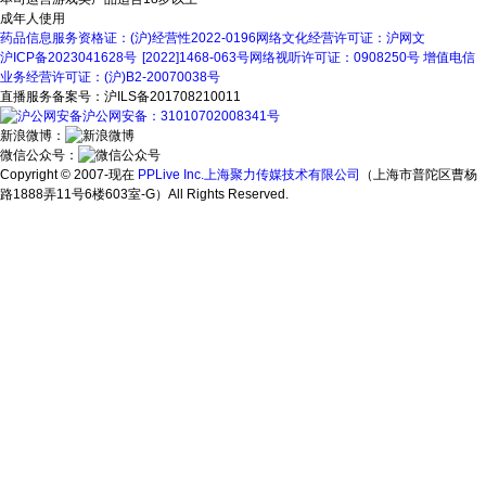
成年人使用
药品信息服务资格证：(沪)经营性2022-0196
网络文化经营许可证：沪网文
沪ICP备2023041628号
[2022]1468-063号
网络视听许可证：0908250号
增值电信
业务经营许可证：(沪)B2-20070038号
直播服务备案号：沪ILS备201708210011
沪公网安备：31010702008341号
新浪微博：
微信公众号：
Copyright © 2007-现在
PPLive Inc.上海聚力传媒技术有限公司
（上海市普陀区曹杨
路1888弄11号6楼603室-G）All Rights Reserved.